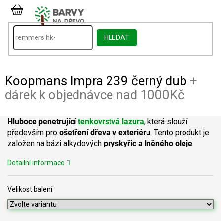
Přejít
na
NÁKUPNÍ
obsah
KOŠÍK
HLEDAT
Koopmans Impra 239 černý dub
+
dárek k objednávce nad 1000Kč
Hluboce penetrující
tenkovrstvá lazura
, která slouží
především pro
ošetření dřeva v exteriéru
. Tento produkt je
založen na bázi alkydových
pryskyřic a lněného oleje
.
Detailní informace
Velikost balení