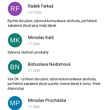
Radek Farkaš
RF
Hodnocení obchodu je 5 z 5 hvězdiček.
14.7.2026
Rychlé doručení, výborná komunikace obchodu, perfektně
zabalené zboží plus malý dárek.
Miroslav Karli
MK
Hodnocení obchodu je 5 z 5 hvězdiček.
7.7.2026
Výborný obchod i produkty
Bohuslava Nedomová
BN
Hodnocení obchodu je 5 z 5 hvězdiček.
2.7.2026
Vše OK - rychlost doručení, výborná komunikace obchodu,
perfektně zabalené zboží a ještě i menší dárek k tomu. Vřele
doporučuji.
Miroslav Procházka
MP
Hodnocení obchodu je 1 z 5 hvězdiček.
2.7.2026