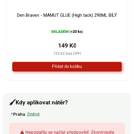
179 Kč
–16 %
Den Braven - MAMUT GLUE (High tack) 290ML BÍLÝ
Průměrné
SKLADEM
>20 ks
(
)
hodnocení
produktu
je
149 Kč
4,3
123 Kč bez DPH
z
5
hvězdiček.
🖌️
Kdy aplikovat nátěr?
📍
Praha
Změnit
⚠️ Nepodařilo se načíst předpověď. Zkontrolujte