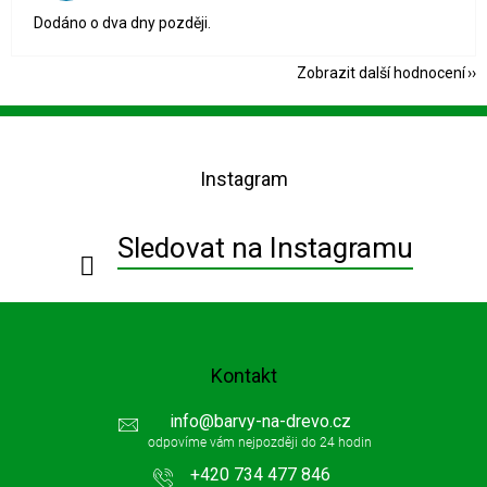
Dodáno o dva dny později.
Zobrazit další hodnocení
Z
á
p
Instagram
a
t
í
Sledovat na Instagramu
Kontakt
info
@
barvy-na-drevo.cz
+420 734 477 846