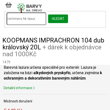
Přejít
na
NÁKUPNÍ
obsah
KOŠÍK
HLEDAT
KOOPMANS IMPRACHRON 104 dub
královský 20L
+ dárek k objednávce
nad 1000Kč
1479
Barevná lazura určena speciálně pro exteriér. Lazura je
založena na bázi
alkydových pryskyřic
, určena zejména
k
ochranným a dekorativním barevným nátěrům
.
Detailní informace
Možnosti doručení