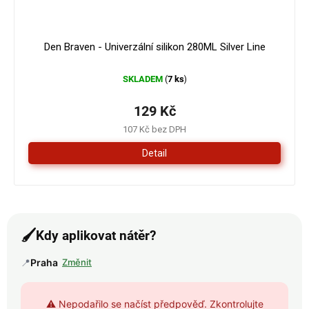
Den Braven - Univerzální silikon 280ML Silver Line
SKLADEM
7 ks
(
)
129 Kč
107 Kč bez DPH
Detail
🖌️
Kdy aplikovat nátěr?
📍
Praha
Změnit
⚠️ Nepodařilo se načíst předpověď. Zkontrolujte