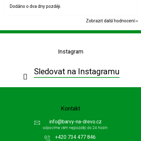
Dodáno o dva dny později.
Zobrazit další hodnocení
Z
á
p
Instagram
a
t
í
Sledovat na Instagramu
Kontakt
info
@
barvy-na-drevo.cz
+420 734 477 846