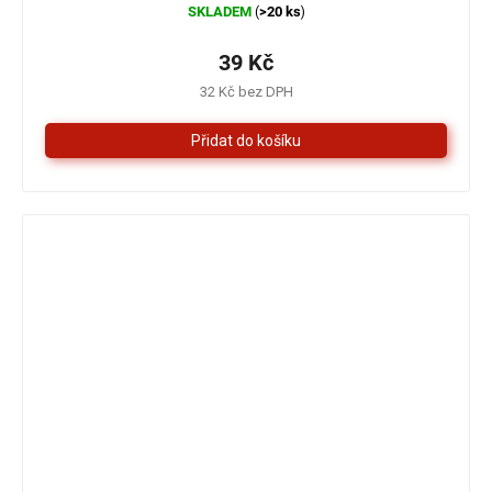
SKLADEM
>20 ks
(
)
hodnocení
produktu
je
39 Kč
5,0
32 Kč bez DPH
z
5
hvězdiček.