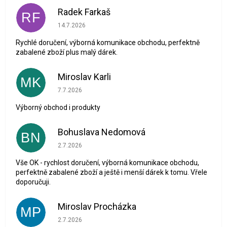
Radek Farkaš
RF
Hodnocení obchodu je 5 z 5 hvězdiček.
14.7.2026
Rychlé doručení, výborná komunikace obchodu, perfektně
zabalené zboží plus malý dárek.
Miroslav Karli
MK
Hodnocení obchodu je 5 z 5 hvězdiček.
7.7.2026
Výborný obchod i produkty
Bohuslava Nedomová
BN
Hodnocení obchodu je 5 z 5 hvězdiček.
2.7.2026
Vše OK - rychlost doručení, výborná komunikace obchodu,
perfektně zabalené zboží a ještě i menší dárek k tomu. Vřele
doporučuji.
Miroslav Procházka
MP
Hodnocení obchodu je 1 z 5 hvězdiček.
2.7.2026