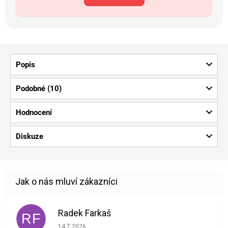
Popis
Podobné (10)
Hodnocení
Diskuze
Radek Farkaš
RF
Hodnocení obchodu je 5 z 5 hvězdiček.
14.7.2026