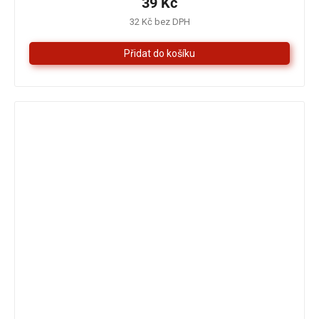
39 Kč
5,0
32 Kč bez DPH
z
5
hvězdiček.