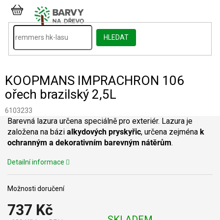
Přejít
na
NÁKUPNÍ
obsah
KOŠÍK
HLEDAT
KOOPMANS IMPRACHRON 106
ořech brazilský 2,5L
6103233
Barevná lazura určena speciálně pro exteriér. Lazura je
založena na bázi
alkydových pryskyřic
, určena zejména
k
ochranným a dekorativním barevným nátěrům
.
Detailní informace
Možnosti doručení
737 Kč
SKLADEM