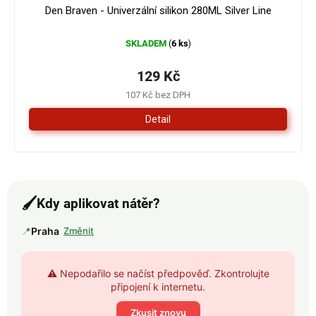
Den Braven - Univerzální silikon 280ML Silver Line
SKLADEM
6 ks
(
)
129 Kč
107 Kč bez DPH
Detail
🖌️
Kdy aplikovat nátěr?
📍
Praha
Změnit
⚠️ Nepodařilo se načíst předpověď. Zkontrolujte
připojení k internetu.
Zkusit znovu