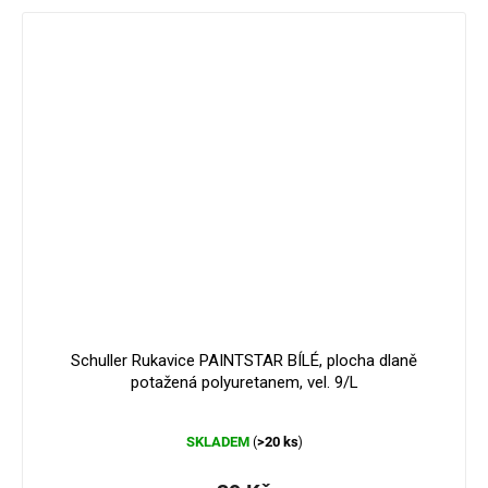
Schuller Rukavice PAINTSTAR BÍLÉ, plocha dlaně
potažená polyuretanem, vel. 9/L
Průměrné
SKLADEM
>20 ks
(
)
hodnocení
produktu
je