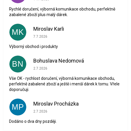
Rychlé doručení, výborná komunikace obchodu, perfektně
zabalené zboží plus malý dárek.
Miroslav Karli
MK
Hodnocení obchodu je 5 z 5 hvězdiček.
7.7.2026
Výborný obchod i produkty
Bohuslava Nedomová
BN
Hodnocení obchodu je 5 z 5 hvězdiček.
2.7.2026
Vše OK - rychlost doručení, výborná komunikace obchodu,
perfektně zabalené zboží a ještě i menší dárek k tomu. Vřele
doporučuji.
Miroslav Procházka
MP
Hodnocení obchodu je 1 z 5 hvězdiček.
2.7.2026
Dodáno o dva dny později.