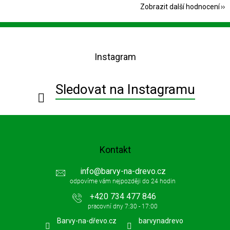
Zobrazit další hodnocení
Z
á
p
Instagram
a
t
í
Sledovat na Instagramu
Kontakt
info
@
barvy-na-drevo.cz
+420 734 477 846
Barvy-na-dřevo.cz
barvynadrevo