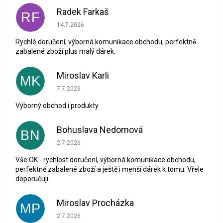
Radek Farkaš
RF
Hodnocení obchodu je 5 z 5 hvězdiček.
14.7.2026
Rychlé doručení, výborná komunikace obchodu, perfektně
zabalené zboží plus malý dárek.
Miroslav Karli
MK
Hodnocení obchodu je 5 z 5 hvězdiček.
7.7.2026
Výborný obchod i produkty
Bohuslava Nedomová
BN
Hodnocení obchodu je 5 z 5 hvězdiček.
2.7.2026
Vše OK - rychlost doručení, výborná komunikace obchodu,
perfektně zabalené zboží a ještě i menší dárek k tomu. Vřele
doporučuji.
Miroslav Procházka
MP
Hodnocení obchodu je 1 z 5 hvězdiček.
2.7.2026