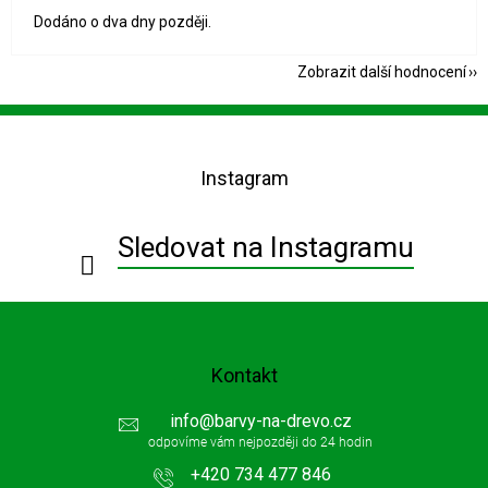
Dodáno o dva dny později.
Zobrazit další hodnocení
Z
á
p
Instagram
a
t
í
Sledovat na Instagramu
Kontakt
info
@
barvy-na-drevo.cz
+420 734 477 846