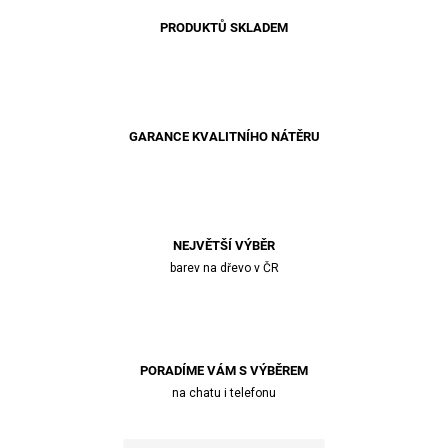
PRODUKTŮ SKLADEM
GARANCE KVALITNÍHO NÁTĚRU
NEJVĚTŠÍ VÝBĚR
barev na dřevo v ČR
PORADÍME VÁM S VÝBĚREM
na chatu i telefonu