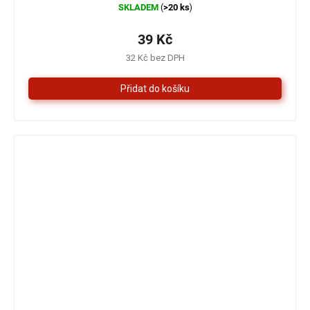
SKLADEM
>20 ks
(
)
hodnocení
produktu
je
39 Kč
5,0
32 Kč bez DPH
z
5
hvězdiček.