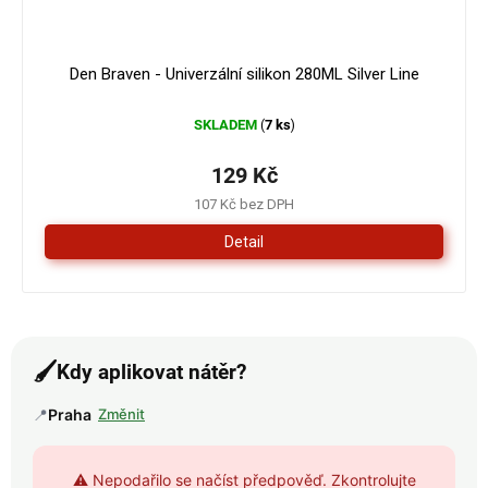
Den Braven - Univerzální silikon 280ML Silver Line
SKLADEM
7 ks
(
)
129 Kč
107 Kč bez DPH
Detail
🖌️
Kdy aplikovat nátěr?
📍
Praha
Změnit
⚠️ Nepodařilo se načíst předpověď. Zkontrolujte