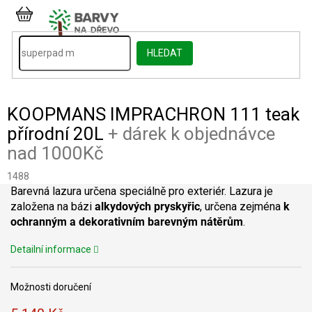
Přejít
na
NÁKUPNÍ
obsah
KOŠÍK
HLEDAT
KOOPMANS IMPRACHRON 111 teak
přírodní 20L
+ dárek k objednávce
nad 1000Kč
1488
Barevná lazura určena speciálně pro exteriér. Lazura je
založena na bázi
alkydových pryskyřic
, určena zejména
k
ochranným a dekorativním barevným nátěrům
.
Detailní informace
Možnosti doručení