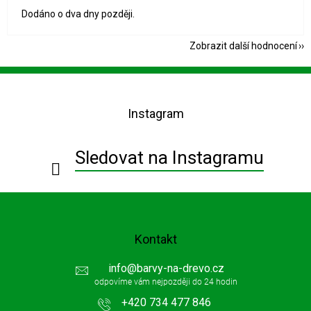
Dodáno o dva dny později.
Zobrazit další hodnocení
Z
á
p
Instagram
a
t
í
Sledovat na Instagramu
Kontakt
info
@
barvy-na-drevo.cz
+420 734 477 846