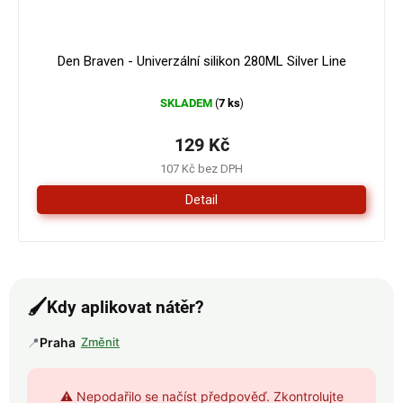
Den Braven - Univerzální silikon 280ML Silver Line
SKLADEM
7 ks
(
)
129 Kč
107 Kč bez DPH
Detail
🖌️
Kdy aplikovat nátěr?
📍
Praha
Změnit
⚠️ Nepodařilo se načíst předpověď. Zkontrolujte