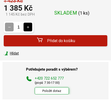
1 423 Kč
1 385 Kč
SKLADEM
(
1 ks
)
1 145 Kč bez DPH
Měrná
cena:
Přidat do košíku
Hlídat
Potřebujete poradit s výběrem?
+420 722 652 777
(po-pá: 7:30-17:00)
Položit dotaz