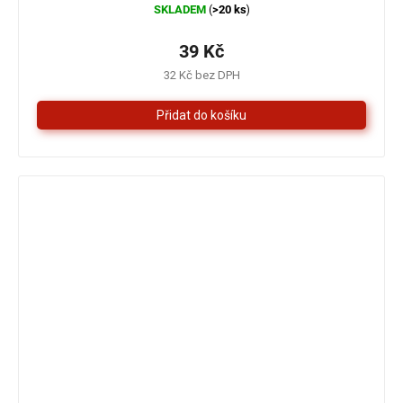
SKLADEM
>20 ks
(
)
hodnocení
produktu
je
39 Kč
5,0
32 Kč bez DPH
z
5
hvězdiček.