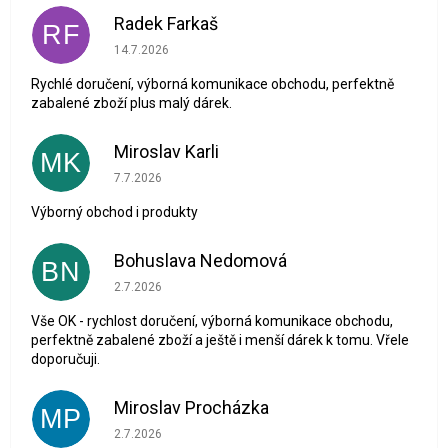
Radek Farkaš
RF
Hodnocení obchodu je 5 z 5 hvězdiček.
14.7.2026
Rychlé doručení, výborná komunikace obchodu, perfektně
zabalené zboží plus malý dárek.
Miroslav Karli
MK
Hodnocení obchodu je 5 z 5 hvězdiček.
7.7.2026
Výborný obchod i produkty
Bohuslava Nedomová
BN
Hodnocení obchodu je 5 z 5 hvězdiček.
2.7.2026
Vše OK - rychlost doručení, výborná komunikace obchodu,
perfektně zabalené zboží a ještě i menší dárek k tomu. Vřele
doporučuji.
Miroslav Procházka
MP
Hodnocení obchodu je 1 z 5 hvězdiček.
2.7.2026