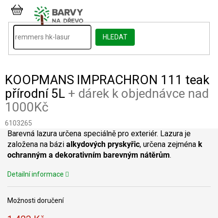
Přejít
na
NÁKUPNÍ
obsah
KOŠÍK
HLEDAT
KOOPMANS IMPRACHRON 111 teak
přírodní 5L
+ dárek k objednávce nad
1000Kč
6103265
Barevná lazura určena speciálně pro exteriér. Lazura je
založena na bázi
alkydových pryskyřic
, určena zejména
k
ochranným a dekorativním barevným nátěrům
.
Detailní informace
Možnosti doručení