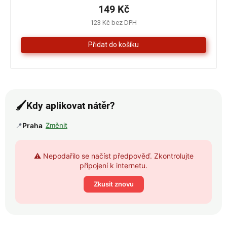
je
149 Kč
4,3
123 Kč bez DPH
z
5
hvězdiček.
🖌️
Kdy aplikovat nátěr?
📍
Praha
Změnit
⚠️ Nepodařilo se načíst předpověď. Zkontrolujte
připojení k internetu.
Zkusit znovu