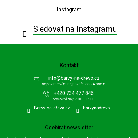
p
Instagram
a
t
í
Sledovat na Instagramu
Kontakt
info
@
barvy-na-drevo.cz
+420 734 477 846
Barvy-na-dřevo.cz
barvynadrevo
Odebírat newsletter