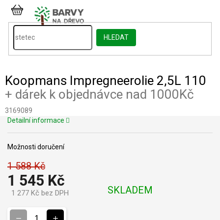
Přejít
na
NÁKUPNÍ
obsah
KOŠÍK
HLEDAT
Koopmans Impregneerolie 2,5L 110
+ dárek k objednávce nad 1000Kč
3169089
Detailní informace
Možnosti doručení
1 588 Kč
1 545 Kč
SKLADEM
1 277 Kč bez DPH
Měrná
cena: