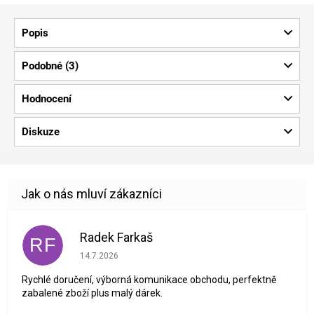
Popis
Podobné (3)
Hodnocení
Diskuze
Radek Farkaš
RF
Hodnocení obchodu je 5 z 5 hvězdiček.
14.7.2026
Rychlé doručení, výborná komunikace obchodu, perfektně
zabalené zboží plus malý dárek.