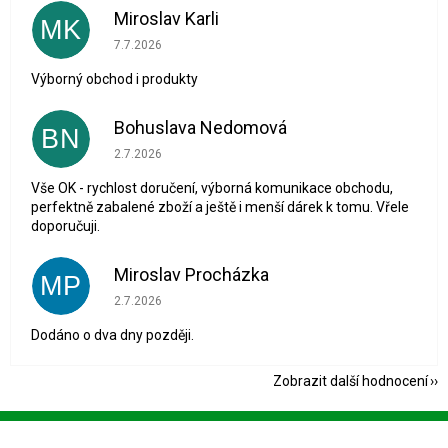
Miroslav Karli
MK
Hodnocení obchodu je 5 z 5 hvězdiček.
7.7.2026
Výborný obchod i produkty
Bohuslava Nedomová
BN
Hodnocení obchodu je 5 z 5 hvězdiček.
2.7.2026
Vše OK - rychlost doručení, výborná komunikace obchodu,
perfektně zabalené zboží a ještě i menší dárek k tomu. Vřele
doporučuji.
Miroslav Procházka
MP
Hodnocení obchodu je 1 z 5 hvězdiček.
2.7.2026
Dodáno o dva dny později.
Zobrazit další hodnocení
Z
á