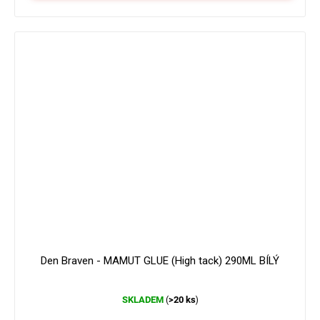
179 Kč
–16 %
Den Braven - MAMUT GLUE (High tack) 290ML BÍLÝ
Průměrné
SKLADEM
>20 ks
(
)
hodnocení
produktu