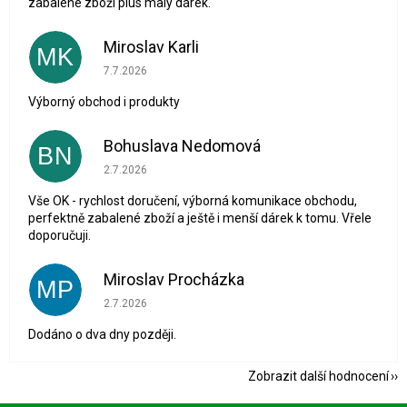
zabalené zboží plus malý dárek.
Miroslav Karli
MK
Hodnocení obchodu je 5 z 5 hvězdiček.
7.7.2026
Výborný obchod i produkty
Bohuslava Nedomová
BN
Hodnocení obchodu je 5 z 5 hvězdiček.
2.7.2026
Vše OK - rychlost doručení, výborná komunikace obchodu,
perfektně zabalené zboží a ještě i menší dárek k tomu. Vřele
doporučuji.
Miroslav Procházka
MP
Hodnocení obchodu je 1 z 5 hvězdiček.
2.7.2026
Dodáno o dva dny později.
Zobrazit další hodnocení