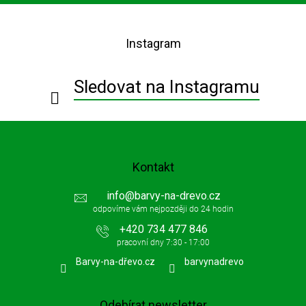
Z
á
p
Instagram
a
t
í
Sledovat na Instagramu
Kontakt
info
@
barvy-na-drevo.cz
+420 734 477 846
Barvy-na-dřevo.cz
barvynadrevo
Odebírat newsletter