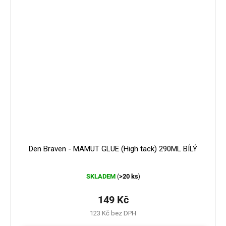
179 Kč
–16 %
Den Braven - MAMUT GLUE (High tack) 290ML BÍLÝ
Průměrné
SKLADEM
>20 ks
(
)
hodnocení
produktu
je
149 Kč
4,3
123 Kč bez DPH
z
5