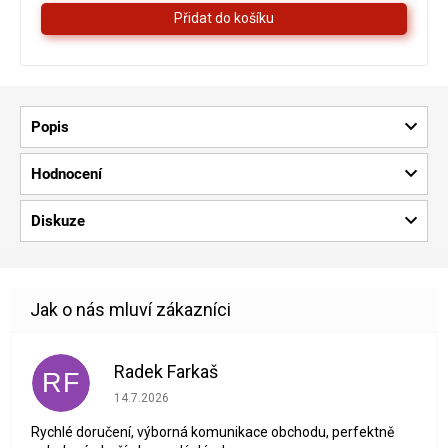
hvězdiček.
Popis
Hodnocení
Diskuze
Radek Farkaš
RF
Hodnocení obchodu je 5 z 5 hvězdiček.
14.7.2026
Rychlé doručení, výborná komunikace obchodu, perfektně