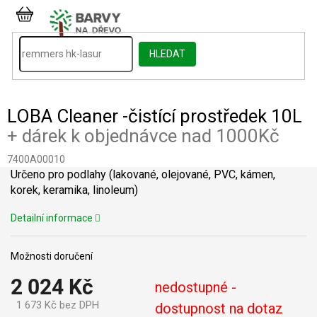
Přejít
na
NÁKUPNÍ
obsah
KOŠÍK
HLEDAT
LOBA Cleaner -čistící prostředek 10L
+ dárek k objednávce nad 1000Kč
7400A00010
Určeno pro podlahy (lakované, olejované, PVC, kámen,
korek, keramika, linoleum)
Detailní informace
Možnosti doručení
2 024 Kč
nedostupné -
1 673 Kč bez DPH
dostupnost na dotaz