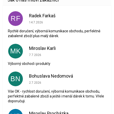
Radek Farkaš
RF
Hodnocení obchodu je 5 z 5 hvězdiček.
14.7.2026
Rychlé doručení, výborná komunikace obchodu, perfektně
zabalené zboží plus malý dárek.
Miroslav Karli
MK
Hodnocení obchodu je 5 z 5 hvězdiček.
7.7.2026
Výborný obchod i produkty
Bohuslava Nedomová
BN
Hodnocení obchodu je 5 z 5 hvězdiček.
2.7.2026
Vše OK - rychlost doručení, výborná komunikace obchodu,
perfektně zabalené zboží a ještě i menší dárek k tomu. Vřele
doporučuji.
Miroslav Procházka