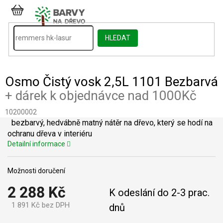
Přejít
na
NÁKUPNÍ
obsah
KOŠÍK
HLEDAT
Osmo Čistý vosk 2,5L 1101 Bezbarvá
+ dárek k objednávce nad 1000Kč
10200002
bezbarvý, hedvábně matný nátěr na dřevo, který se hodí na
ochranu dřeva v interiéru
Detailní informace
Možnosti doručení
2 288 Kč
K odeslání do 2-3 prac.
1 891 Kč bez DPH
dnů
Měrná