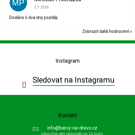
MP
Hodnocení obchodu je 1 z 5 hvězdiček.
2.7.2026
Dodáno o dva dny později.
Zobrazit další hodnocení
Z
á
p
Instagram
a
t
í
Sledovat na Instagramu
Kontakt
info
@
barvy-na-drevo.cz