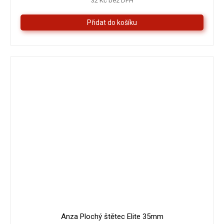
32 Kč bez DPH
z
5
hvězdiček.
Anza Plochý štětec Elite 35mm