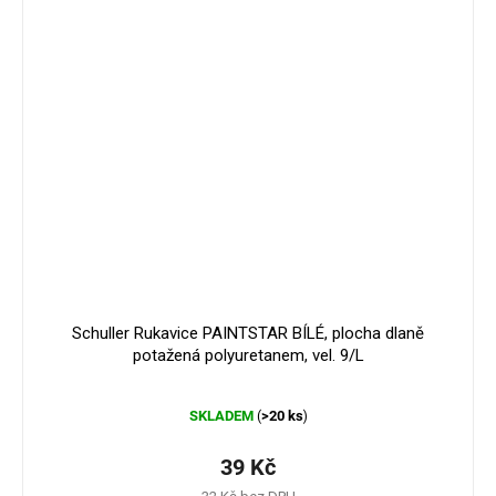
Schuller Rukavice PAINTSTAR BÍLÉ, plocha dlaně
potažená polyuretanem, vel. 9/L
Průměrné
SKLADEM
>20 ks
(
)
hodnocení
produktu
je
39 Kč
5,0