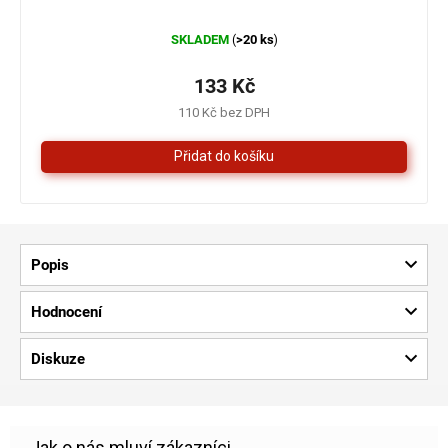
Průměrné
SKLADEM
>20 ks
(
)
hodnocení
produktu
je
133 Kč
5,0
110 Kč bez DPH
z
5
hvězdiček.
Popis
Hodnocení
Diskuze