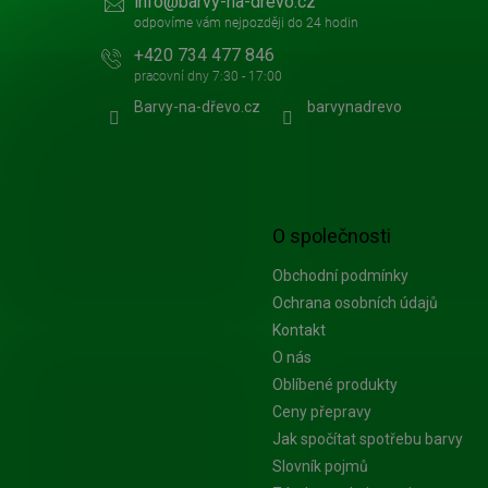
info
@
barvy-na-drevo.cz
+420 734 477 846
Barvy-na-dřevo.cz
barvynadrevo
O společnosti
Obchodní podmínky
Ochrana osobních údajů
Kontakt
O nás
Oblíbené produkty
Ceny přepravy
Jak spočítat spotřebu barvy
Slovník pojmů