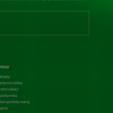
otazy
dotazy
enkovní nátěry
itřní nátěry
zorkovníků
ítat spotřebu barvy
pojmů