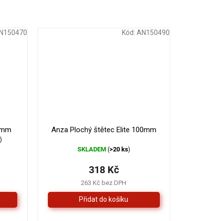
N150470
Kód:
AN150490
70mm
Anza Plochý štětec Elite 100mm
s
)
SKLADEM
>20 ks
(
)
318 Kč
263 Kč bez DPH