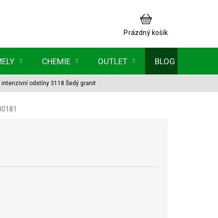
NÁKUPNÍ
KOŠÍK
Prázdný košík
MELY
CHEMIE
OUTLET
BLOG
ntenzivní odstíny 3118 Šedý granit
00181