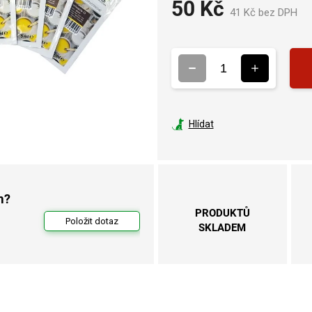
50 Kč
41 Kč bez DPH
M
ce
Hlídat
m?
PRODUKTŮ
Položit dotaz
SKLADEM