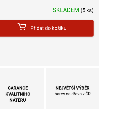
SKLADEM
(
5 ks
)
ěrná
na:
Přidat do košíku
GARANCE
NEJVĚTŠÍ VÝBĚR
KVALITNÍHO
barev na dřevo v ČR
NÁTĚRU