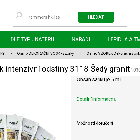
HLEDAT
DLE TYPU NÁTĚRU
NÁŘADÍ
LEPIDLA A T
ČKY
Osmo DEKORAČNÍ VOSK - vzorky
Osmo VZOREK Dekorační vosk i
ntenzivní odstíny 3118 Šedý granit
103
Obsah sáčku je 5 ml.
Detailní informace
Možnosti doručení