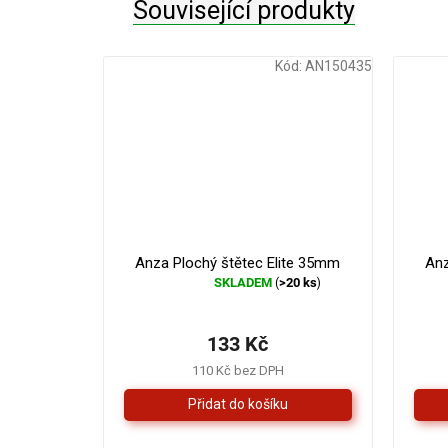
Související produkty
Kód:
AN150435
Anza Plochý štětec Elite 35mm
Anz
SKLADEM
>20 ks
(
)
Průměrné
hodnocení
produktu
133 Kč
je
5,0
110 Kč bez DPH
z
5
hvězdiček.