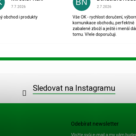
K
BN
Hodnocení obchodu je 5 z 5 hvězdiček.
Hodnocení obchodu je
7.7.2026
2.7.2026
ý obchod i produkty
Vše OK - rychlost doručení, výbor
komunikace obchodu, perfektně
zabalené zboží a ještě i menší dá
tomu. Vřele doporučuji.
Sledovat na Instagramu
Odebírat newsletter
Vložte svůj e-mail a my vám bud