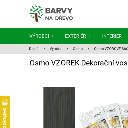
Přejít
na
obsah
VÝROBCI
EXTERIÉR
INTERIÉR
Domů
Výrobci
Osmo
Osmo VZOROVÉ SÁ
Osmo VZOREK Dekorační vosk i