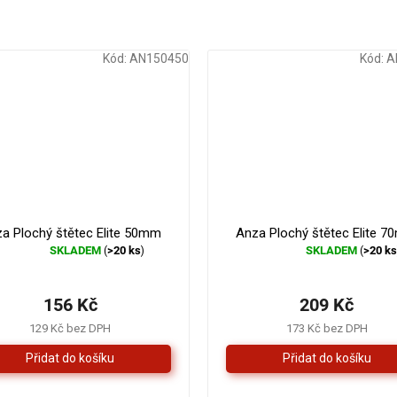
Kód:
AN150450
Kód:
A
a Plochý štětec Elite 50mm
Anza Plochý štětec Elite 
SKLADEM
>20 ks
SKLADEM
>20 k
(
)
(
Průměrné
Průměrné
hodnocení
hodnocení
produktu
produktu
156 Kč
209 Kč
je
je
4,0
5,0
129 Kč bez DPH
173 Kč bez DPH
z
z
5
5
hvězdiček.
hvězdiček.