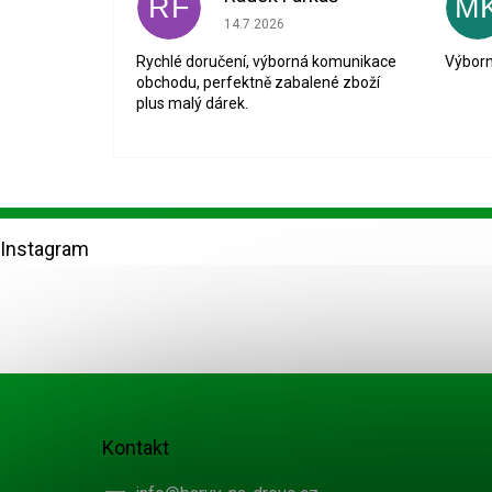
RF
M
Hodnocení obchodu je 5 z 5 hvězdiček.
14.7.2026
Rychlé doručení, výborná komunikace
Výborn
obchodu, perfektně zabalené zboží
plus malý dárek.
Z
á
Instagram
p
a
t
í
Kontakt