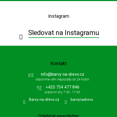
Z
á
p
Instagram
a
t
í
Sledovat na Instagramu
Kontakt
info
@
barvy-na-drevo.cz
+420 734 477 846
Barvy-na-dřevo.cz
barvynadrevo
Odebírat newsletter