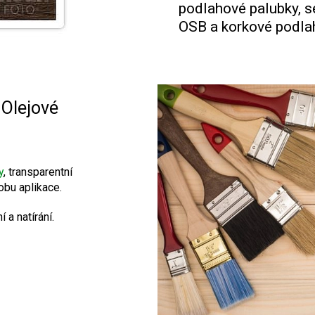
podlahové palubky, s
OSB a korkové podlah
Olejové
y
, transparentní
obu aplikace.
 a natírání.