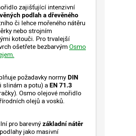
řidlo zajišťující intenzivní
věných podlah a dřevěného
tního či lehce mořeného nátěru
ěrky nebo strojním
mi kotouči. Pro trvalejší
vrch ošetřete bezbarvým
Osmo
ejem.
splňuje požadavky normy
DIN
i slinám a potu) a
EN 71.3
račky). Osmo olejové mořidlo
řírodních olejů a vosků.
ální pro barevný
základní nátěr
 podlahy jako masivní