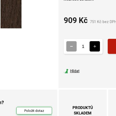
909 Kč
751 Kč bez DP
Hlídat
m?
PRODUKTŮ
Položit dotaz
SKLADEM