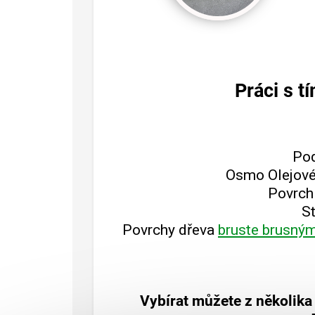
Práci s t
Pod
Osmo Olejové 
Povrch 
St
Povrchy dřeva
bruste brusný
Vybírat můžete z několik