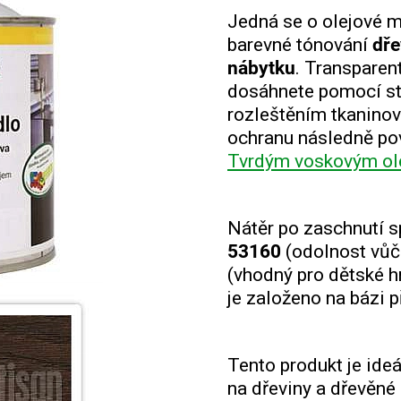
Jedná se o olejové mo
barevné tónování
dře
nábytku
. Transparen
dosáhnete pomocí st
rozleštěním tkaninový
ochranu následně po
Tvrdým voskovým ol
Nátěr po zaschnutí 
53160
(odolnost vůč
(vhodný pro dětské h
je založeno na bázi p
Tento produkt je ide
na dřeviny a dřevěné