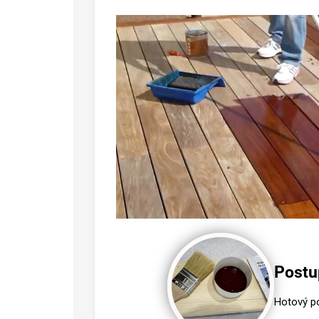
Postu
Hotový po