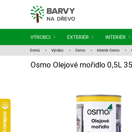
Přejít
na
obsah
VÝROBCI
EXTERIÉR
INTERIÉR
Domů
Výrobci
Osmo
Interiér Osmo
Osmo Olejové mořidlo 0,5L 3