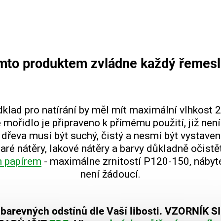
ímto produktem zvládne každý řemesln
klad pro natírání by měl mít maximální vlhkost 
mořidlo je připraveno k přímému použití, již není 
dřeva musí být suchý, čistý a nesmí být vystave
aré nátěry, lakové nátěry a barvy důkladně očistě
m papírem
- maximálne zrnitostí P120-150, nábyt
není žádoucí.
a barevných odstínů dle Vaší libosti. VZORNÍ