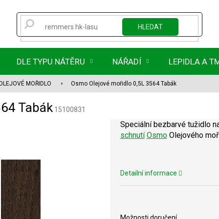
HLEDAT
DLE TYPU NÁTĚRU
NÁŘADÍ
LEPIDLA A T
OLEJOVÉ MOŘIDLO
Osmo Olejové mořidlo 0,5L 3564 Tabák
564 Tabák
15100831
Speciální bezbarvé tužidlo n
schnutí
Osmo
Olejového mořid
Detailní informace
Možnosti doručení