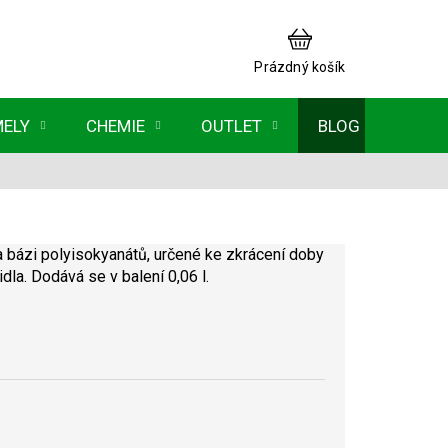
NÁKUPNÍ
KOŠÍK
Prázdný košík
MELY
CHEMIE
OUTLET
BLOG
a bázi polyisokyanátů, určené ke zkrácení doby
la. Dodává se v balení 0,06 l.