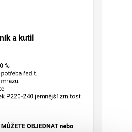
ík a kutil
20 %
potřeba ředit.
n mrazu.
te.
ek P220-240 jemnější zrnitost
K SI MŮŽETE OBJEDNAT nebo