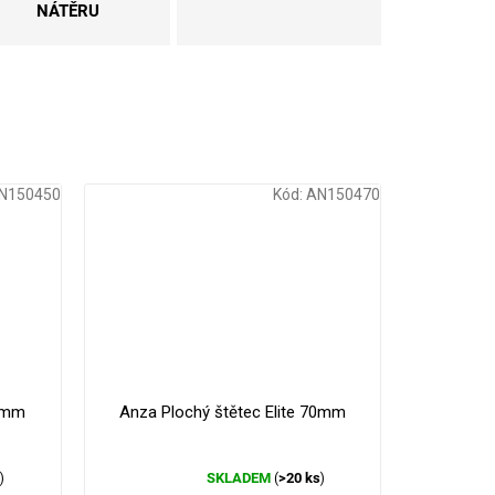
NÁTĚRU
N150450
Kód:
AN150470
50mm
Anza Plochý štětec Elite 70mm
s
SKLADEM
>20 ks
)
(
)
Průměrné