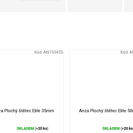
Kód:
AN150435
Kód:
A
a Plochý štětec Elite 35mm
Anza Plochý štětec Elite 
SKLADEM
>20 ks
SKLADEM
>20 k
(
)
(
Průměrné
Průměrné