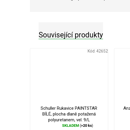
Související produkty
Kód:
42652
Schuller Rukavice PAINTSTAR
Anz
BÍLÉ, plocha dlaně potažená
polyuretanem, vel. 9/L
SKLADEM
>20 ks
(
)
Průměrné