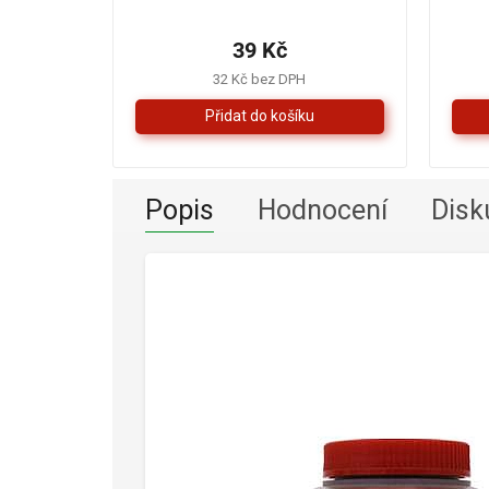
hodnocení
produktu
39 Kč
je
5,0
32 Kč bez DPH
z
5
hvězdiček.
Popis
Hodnocení
Disk