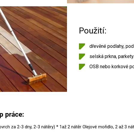
Použití:
dřevěné podlahy, pod
selská prkna, parkety
OSB nebo korkové po
p práce:
vrch za 2-3 dny, 2-3 nátěry) * 1až 2 nátěr Olejové mořidlo, 2 až 3 ná