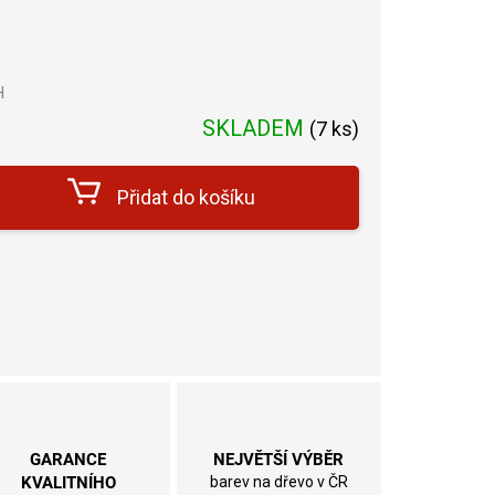
H
Měrná
SKLADEM
(
7 ks
)
cena:
Přidat do košíku
GARANCE
NEJVĚTŠÍ VÝBĚR
KVALITNÍHO
barev na dřevo v ČR