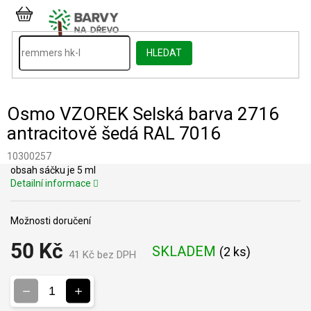
Přejít
na
NÁKUPNÍ
obsah
KOŠÍK
HLEDAT
Osmo VZOREK Selská barva 2716
antracitově šedá RAL 7016
10300257
obsah sáčku je 5 ml
Detailní informace
Možnosti doručení
50 Kč
SKLADEM
(
2 ks
)
41 Kč bez DPH
Měrná
cena: