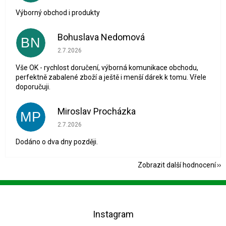
Výborný obchod i produkty
Bohuslava Nedomová
BN
Hodnocení obchodu je 5 z 5 hvězdiček.
2.7.2026
Vše OK - rychlost doručení, výborná komunikace obchodu,
perfektně zabalené zboží a ještě i menší dárek k tomu. Vřele
doporučuji.
Miroslav Procházka
MP
Hodnocení obchodu je 1 z 5 hvězdiček.
2.7.2026
Dodáno o dva dny později.
Zobrazit další hodnocení
Z
á
p
Instagram
a