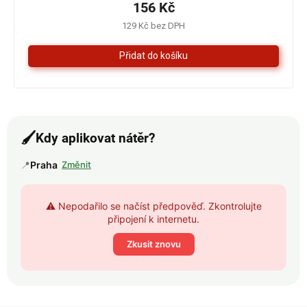
je
156 Kč
4,0
129 Kč bez DPH
z
5
hvězdiček.
🖌️
Kdy aplikovat nátěr?
📍
Praha
Změnit
⚠️ Nepodařilo se načíst předpověď. Zkontrolujte
připojení k internetu.
Zkusit znovu