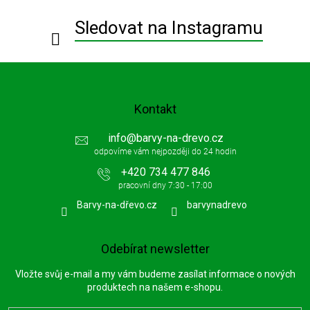
t
í
Sledovat na Instagramu
Kontakt
info
@
barvy-na-drevo.cz
+420 734 477 846
Barvy-na-dřevo.cz
barvynadrevo
Odebírat newsletter
Vložte svůj e-mail a my vám budeme zasílat informace o nových
produktech na našem e-shopu.