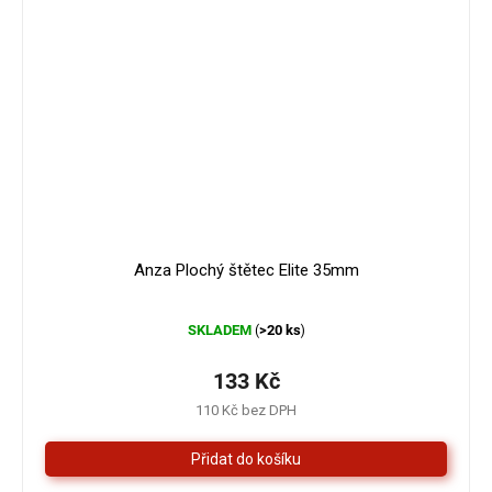
Anza Plochý štětec Elite 35mm
Průměrné
SKLADEM
>20 ks
(
)
hodnocení
produktu
je
133 Kč
5,0
110 Kč bez DPH
z
5
hvězdiček.