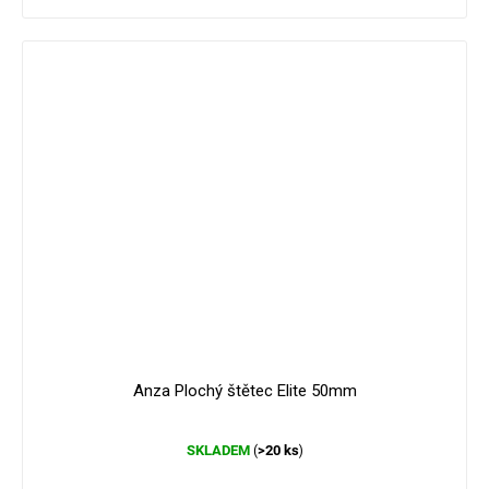
Anza Plochý štětec Elite 50mm
Průměrné
SKLADEM
>20 ks
(
)
hodnocení
produktu