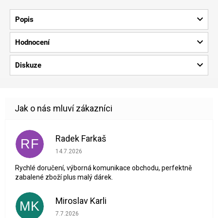
Popis
Hodnocení
Diskuze
Radek Farkaš
RF
Hodnocení obchodu je 5 z 5 hvězdiček.
14.7.2026
Rychlé doručení, výborná komunikace obchodu, perfektně
zabalené zboží plus malý dárek.
Miroslav Karli
MK
Hodnocení obchodu je 5 z 5 hvězdiček.
7.7.2026