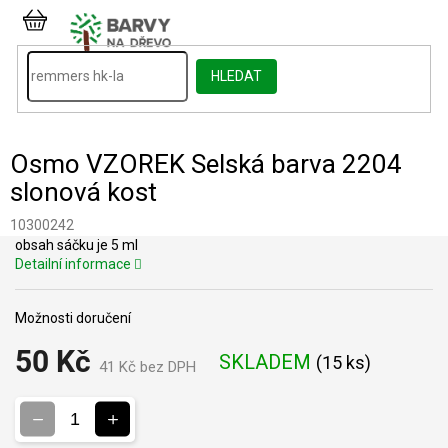
Přejít
na
NÁKUPNÍ
obsah
KOŠÍK
HLEDAT
Osmo VZOREK Selská barva 2204
slonová kost
10300242
obsah sáčku je 5 ml
Detailní informace
Možnosti doručení
50 Kč
SKLADEM
(
15 ks
)
41 Kč bez DPH
Měrná
cena: