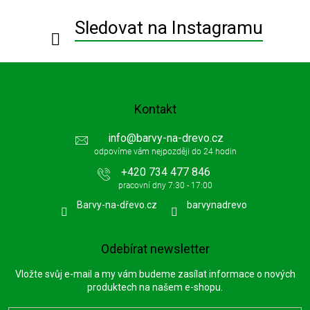
t
í
Sledovat na Instagramu
Kontakt
info
@
barvy-na-drevo.cz
+420 734 477 846
Barvy-na-dřevo.cz
barvynadrevo
Odebírat newsletter
Vložte svůj e-mail a my vám budeme zasílat informace o nových
produktech na našem e-shopu.