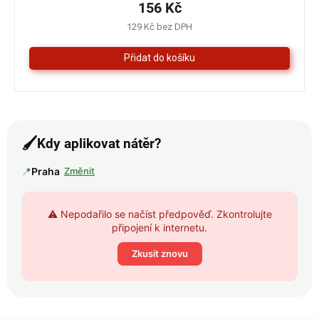
je
156 Kč
4,0
129 Kč bez DPH
z
5
hvězdiček.
🖌️
Kdy aplikovat nátěr?
📍
Praha
Změnit
⚠️ Nepodařilo se načíst předpověď. Zkontrolujte
připojení k internetu.
Zkusit znovu