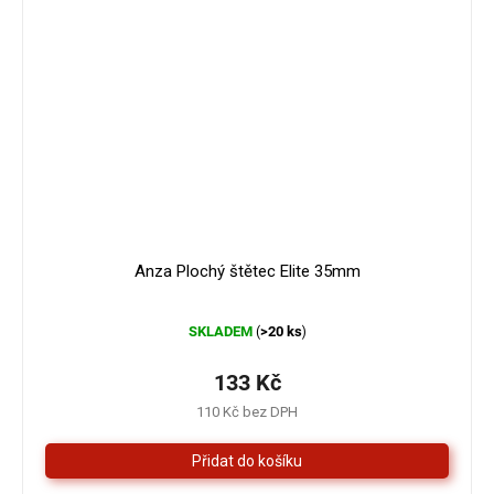
Anza Plochý štětec Elite 35mm
Průměrné
SKLADEM
>20 ks
(
)
hodnocení
produktu
je
133 Kč
5,0
110 Kč bez DPH
z
5
hvězdiček.