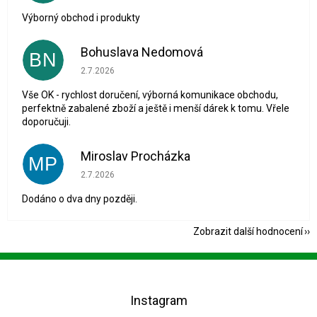
Výborný obchod i produkty
Bohuslava Nedomová
BN
Hodnocení obchodu je 5 z 5 hvězdiček.
2.7.2026
Vše OK - rychlost doručení, výborná komunikace obchodu,
perfektně zabalené zboží a ještě i menší dárek k tomu. Vřele
doporučuji.
Miroslav Procházka
MP
Hodnocení obchodu je 1 z 5 hvězdiček.
2.7.2026
Dodáno o dva dny později.
Zobrazit další hodnocení
Z
á
p
Instagram
a