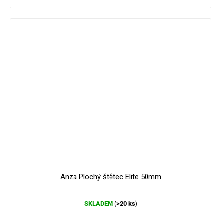
Anza Plochý štětec Elite 50mm
Průměrné
SKLADEM
>20 ks
(
)
hodnocení
produktu