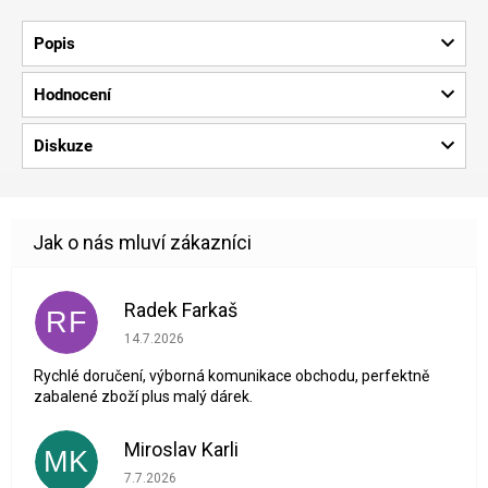
Popis
Hodnocení
Diskuze
Radek Farkaš
RF
Hodnocení obchodu je 5 z 5 hvězdiček.
14.7.2026
Rychlé doručení, výborná komunikace obchodu, perfektně
zabalené zboží plus malý dárek.
Miroslav Karli
MK
Hodnocení obchodu je 5 z 5 hvězdiček.
7.7.2026