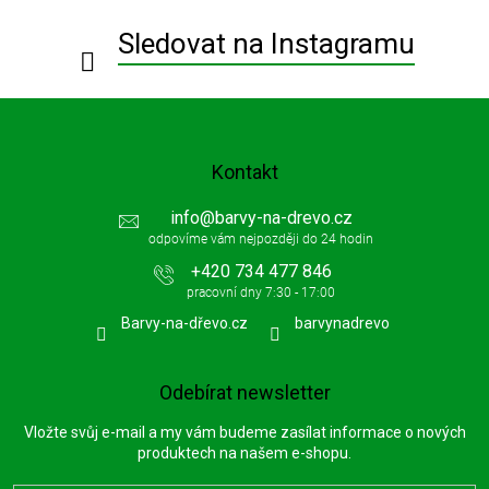
t
í
Sledovat na Instagramu
Kontakt
info
@
barvy-na-drevo.cz
+420 734 477 846
Barvy-na-dřevo.cz
barvynadrevo
Odebírat newsletter
Vložte svůj e-mail a my vám budeme zasílat informace o nových
produktech na našem e-shopu.