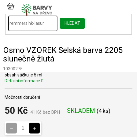
Přejít
na
NÁKUPNÍ
obsah
KOŠÍK
HLEDAT
Osmo VZOREK Selská barva 2205
slunečně žlutá
10300275
obsah sáčku je 5 ml
Detailní informace
Možnosti doručení
50 Kč
SKLADEM
(
4 ks
)
41 Kč bez DPH
Měrná
cena: