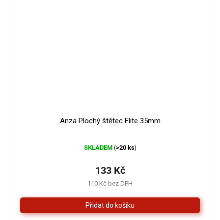
Anza Plochý štětec Elite 35mm
Průměrné
SKLADEM
>20 ks
(
)
hodnocení
produktu
je
133 Kč
5,0
110 Kč bez DPH
z
5
hvězdiček.