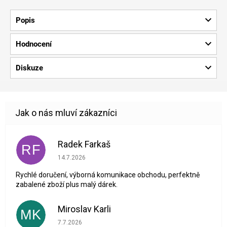
Popis
Hodnocení
Diskuze
Radek Farkaš
RF
Hodnocení obchodu je 5 z 5 hvězdiček.
14.7.2026
Rychlé doručení, výborná komunikace obchodu, perfektně
zabalené zboží plus malý dárek.
Miroslav Karli
MK
Hodnocení obchodu je 5 z 5 hvězdiček.
7.7.2026