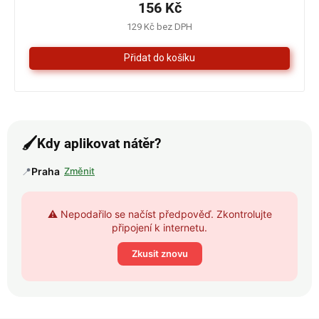
je
156 Kč
4,0
129 Kč bez DPH
z
5
hvězdiček.
🖌️
Kdy aplikovat nátěr?
📍
Praha
Změnit
⚠️ Nepodařilo se načíst předpověď. Zkontrolujte
připojení k internetu.
Zkusit znovu