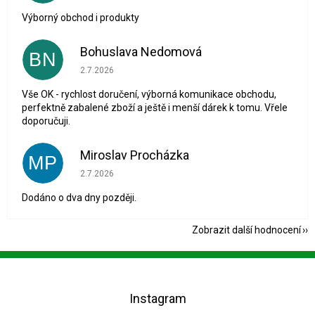
Výborný obchod i produkty
Bohuslava Nedomová
BN
Hodnocení obchodu je 5 z 5 hvězdiček.
2.7.2026
Vše OK - rychlost doručení, výborná komunikace obchodu,
perfektně zabalené zboží a ještě i menší dárek k tomu. Vřele
doporučuji.
Miroslav Procházka
MP
Hodnocení obchodu je 1 z 5 hvězdiček.
2.7.2026
Dodáno o dva dny později.
Zobrazit další hodnocení
Z
á
p
Instagram
a