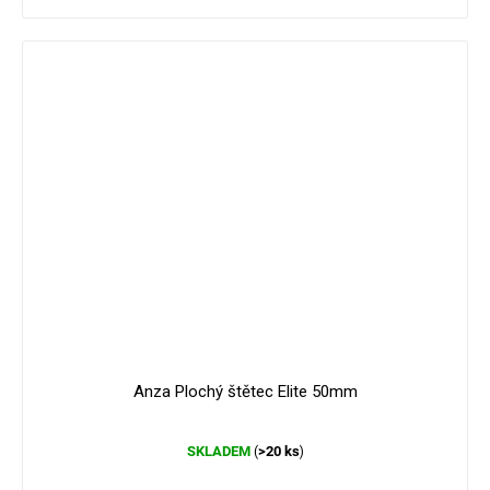
Anza Plochý štětec Elite 50mm
Průměrné
SKLADEM
>20 ks
(
)
hodnocení
produktu