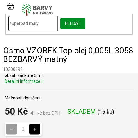
Přejít
na
NÁKUPNÍ
obsah
KOŠÍK
HLEDAT
Osmo VZOREK Top olej 0,005L 3058
BEZBARVÝ matný
10300192
obsah sáčku je 5 ml
Detailní informace
Možnosti doručení
50 Kč
SKLADEM
(
16 ks
)
41 Kč bez DPH
Měrná
cena: