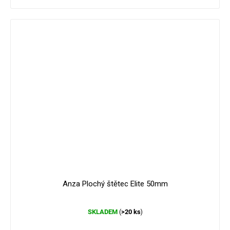
Anza Plochý štětec Elite 50mm
Průměrné
SKLADEM
>20 ks
(
)
hodnocení
produktu