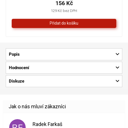
je
156 Kč
4,0
129 Kč bez DPH
z
5
hvězdiček.
Popis
Hodnocení
Diskuze
Radek Farkaš
RF