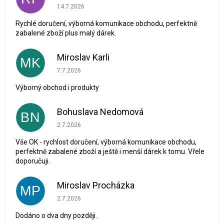
Hodnocení obchodu je 5 z 5 hvězdiček.
14.7.2026
Rychlé doručení, výborná komunikace obchodu, perfektně
zabalené zboží plus malý dárek.
Miroslav Karli
MK
Hodnocení obchodu je 5 z 5 hvězdiček.
7.7.2026
Výborný obchod i produkty
Bohuslava Nedomová
BN
Hodnocení obchodu je 5 z 5 hvězdiček.
2.7.2026
Vše OK - rychlost doručení, výborná komunikace obchodu,
perfektně zabalené zboží a ještě i menší dárek k tomu. Vřele
doporučuji.
Miroslav Procházka
MP
Hodnocení obchodu je 1 z 5 hvězdiček.
2.7.2026
Dodáno o dva dny později.