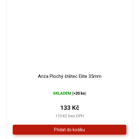
Anza Plochý štětec Elite 35mm
Průměrné
SKLADEM
>20 ks
(
)
hodnocení
produktu
je
133 Kč
5,0
110 Kč bez DPH
z
5
hvězdiček.