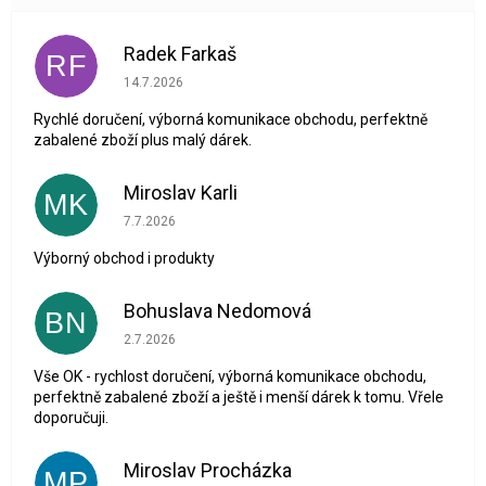
Radek Farkaš
RF
Hodnocení obchodu je 5 z 5 hvězdiček.
14.7.2026
Rychlé doručení, výborná komunikace obchodu, perfektně
zabalené zboží plus malý dárek.
Miroslav Karli
MK
Hodnocení obchodu je 5 z 5 hvězdiček.
7.7.2026
Výborný obchod i produkty
Bohuslava Nedomová
BN
Hodnocení obchodu je 5 z 5 hvězdiček.
2.7.2026
Vše OK - rychlost doručení, výborná komunikace obchodu,
perfektně zabalené zboží a ještě i menší dárek k tomu. Vřele
doporučuji.
Miroslav Procházka
MP