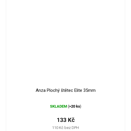
Anza Plochý štětec Elite 35mm
Průměrné
SKLADEM
>20 ks
(
)
hodnocení
produktu
je
133 Kč
5,0
110 Kč bez DPH
z