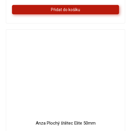
5
hvězdiček.
Anza Plochý štětec Elite 50mm