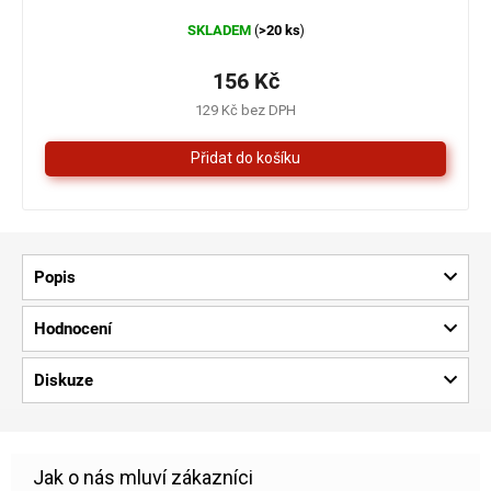
Průměrné
SKLADEM
>20 ks
(
)
hodnocení
produktu
je
156 Kč
4,0
129 Kč bez DPH
z
5
hvězdiček.
Popis
Hodnocení
Diskuze