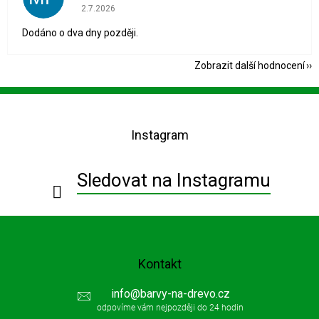
Hodnocení obchodu je 1 z 5 hvězdiček.
2.7.2026
Dodáno o dva dny později.
Zobrazit další hodnocení
Z
á
p
Instagram
a
t
í
Sledovat na Instagramu
Kontakt
info
@
barvy-na-drevo.cz