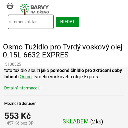
Přejít
na
NÁKUPNÍ
obsah
KOŠÍK
HLEDAT
Osmo Tužidlo pro Tvrdý voskový olej
0,15L 6632 EXPRES
15100525
toto tužidlo slouží jako
pomocné činidlo pro zkrácení doby
tuhnutí
Osmo
Tvrdého voskového oleje Expres
Detailní informace
Možnosti doručení
553 Kč
SKLADEM
(
2 ks
)
457 Kč bez DPH