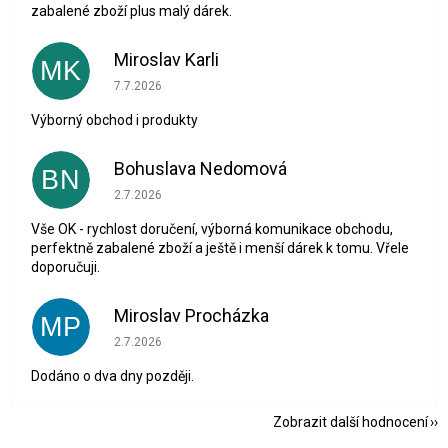
zabalené zboží plus malý dárek.
Miroslav Karli
MK
Hodnocení obchodu je 5 z 5 hvězdiček.
7.7.2026
Výborný obchod i produkty
Bohuslava Nedomová
BN
Hodnocení obchodu je 5 z 5 hvězdiček.
2.7.2026
Vše OK - rychlost doručení, výborná komunikace obchodu,
perfektně zabalené zboží a ještě i menší dárek k tomu. Vřele
doporučuji.
Miroslav Procházka
MP
Hodnocení obchodu je 1 z 5 hvězdiček.
2.7.2026
Dodáno o dva dny později.
Zobrazit další hodnocení