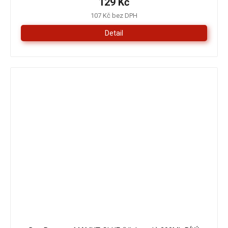
129 Kč
107 Kč bez DPH
Detail
179 Kč
–16 %