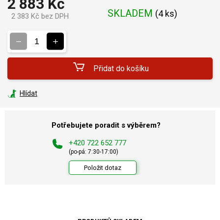
2 883 Kč
SKLADEM
(
4 ks
)
2 383 Kč bez DPH
Měrná
cena:
Přidat do košíku
Hlídat
Potřebujete poradit s výběrem?
+420 722 652 777
(po-pá: 7:30-17:00)
Položit dotaz