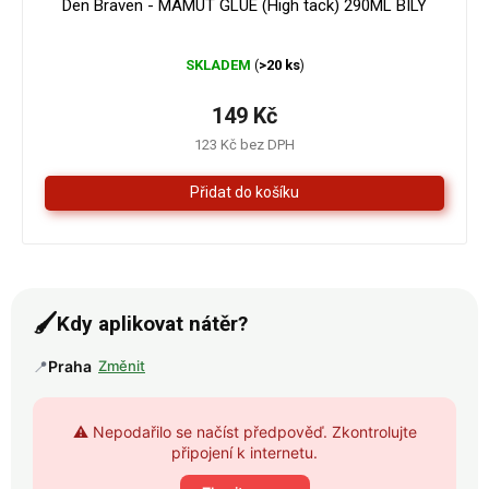
Den Braven - MAMUT GLUE (High tack) 290ML BÍLÝ
Průměrné
SKLADEM
>20 ks
(
)
hodnocení
produktu
je
149 Kč
4,3
123 Kč bez DPH
z
5
hvězdiček.
🖌️
Kdy aplikovat nátěr?
📍
Praha
Změnit
⚠️ Nepodařilo se načíst předpověď. Zkontrolujte
připojení k internetu.