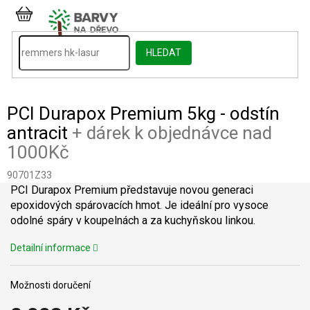
Přejít
na
NÁKUPNÍ
obsah
KOŠÍK
HLEDAT
PCI Durapox Premium 5kg - odstín
antracit
+ dárek k objednávce nad
1000Kč
90701Z33
PCI Durapox Premium představuje novou generaci
epoxidových spárovacích hmot. Je ideální pro vysoce
odolné spáry v koupelnách a za kuchyňskou linkou.
Detailní informace
Možnosti doručení