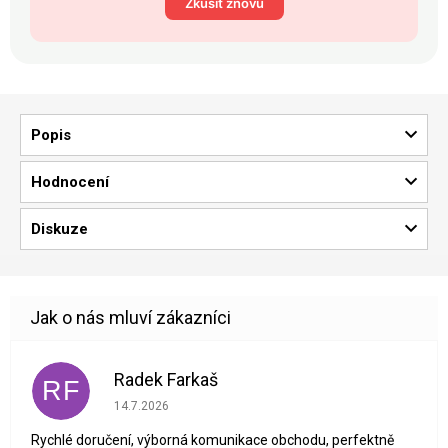
Zkusit znovu
Popis
Hodnocení
Diskuze
Radek Farkaš
RF
Hodnocení obchodu je 5 z 5 hvězdiček.
14.7.2026
Rychlé doručení, výborná komunikace obchodu, perfektně