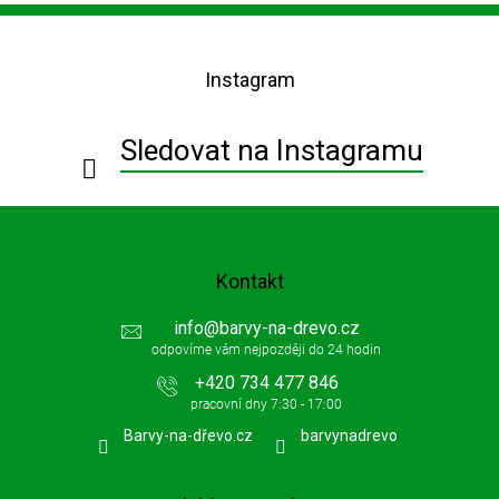
Z
á
p
Instagram
a
t
í
Sledovat na Instagramu
Kontakt
info
@
barvy-na-drevo.cz
+420 734 477 846
Barvy-na-dřevo.cz
barvynadrevo