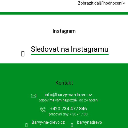
Zobrazit další hodnocení
Z
á
p
Instagram
a
t
í
Sledovat na Instagramu
Kontakt
info
@
barvy-na-drevo.cz
+420 734 477 846
Barvy-na-dřevo.cz
barvynadrevo