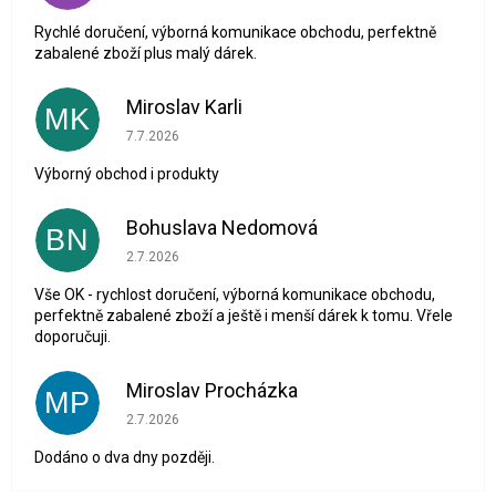
Rychlé doručení, výborná komunikace obchodu, perfektně
zabalené zboží plus malý dárek.
Miroslav Karli
MK
Hodnocení obchodu je 5 z 5 hvězdiček.
7.7.2026
Výborný obchod i produkty
Bohuslava Nedomová
BN
Hodnocení obchodu je 5 z 5 hvězdiček.
2.7.2026
Vše OK - rychlost doručení, výborná komunikace obchodu,
perfektně zabalené zboží a ještě i menší dárek k tomu. Vřele
doporučuji.
Miroslav Procházka
MP
Hodnocení obchodu je 1 z 5 hvězdiček.
2.7.2026
Dodáno o dva dny později.