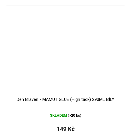
179 Kč
–16 %
Den Braven - MAMUT GLUE (High tack) 290ML BÍLÝ
Průměrné
SKLADEM
>20 ks
(
)
hodnocení
produktu
je
149 Kč