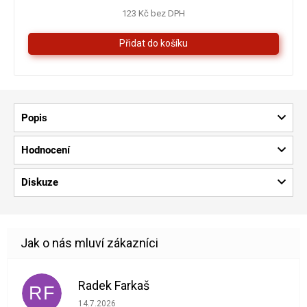
4,3
123 Kč bez DPH
z
5
hvězdiček.
Popis
Hodnocení
Diskuze
Radek Farkaš
RF
Hodnocení obchodu je 5 z 5 hvězdiček.
14.7.2026