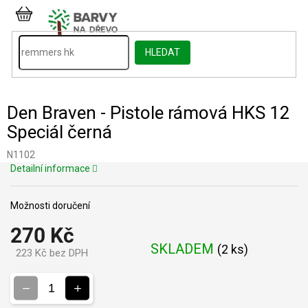
Přejít
na
NÁKUPNÍ
obsah
KOŠÍK
HLEDAT
Den Braven - Pistole rámová HKS 12
Speciál černá
N1102
Detailní informace
Možnosti doručení
270 Kč
SKLADEM
(
2 ks
)
223 Kč bez DPH
Měrná
cena: