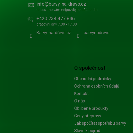
info
@
barvy-na-drevo.cz
+420 734 477 846
Barvy-na-dřevo.cz
barvynadrevo
O společnosti
Obchodní podmínky
Ochrana osobních údajů
Kontakt
O nás
Oblíbené produkty
Ceny přepravy
Jak spočítat spotřebu barvy
Slovník pojmů