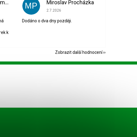
Bohuslava Nedomová
Miroslav Procházka
MP
 5 z 5 hvězdiček.
Hodnocení obchodu je 1 z 5 hvězdiček.
2.7.2026
ná
Dodáno o dva dny později.
rek k
Zobrazit další hodnocení