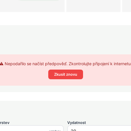
⚠️ Nepodařilo se načíst předpověď. Zkontrolujte připojení k internetu
Zkusit znovu
rstev
Vydatnost