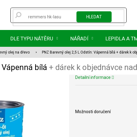
HLEDAT
DLE TYPU NÁTĚRU
NÁŘADÍ
LEPIDLA A T
evný olej na dřevo
PNZ Barevný olej 2,5 L Odstín: Vápenná bílá
+ dárek k o
: Vápenná bílá
+ dárek k objednávce na
Detailní informace
Možnosti doručení