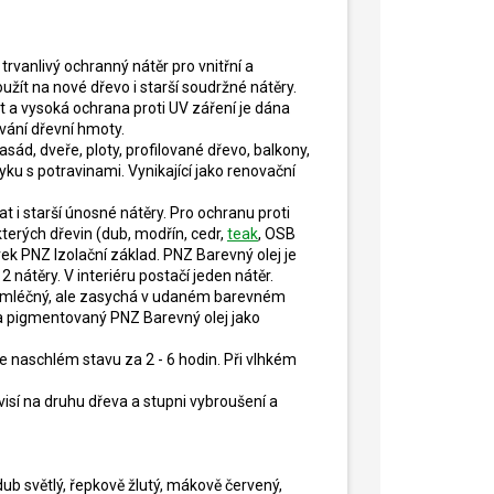
trvanlivý ochranný nátěr pro vnitřní a
užít na nové dřevo i starší soudržné nátěry.
t a vysoká ochrana proti UV záření je dána
vání dřevní hmoty.
asád, dveře, ploty, profilované dřevo, balkony,
yku s potravinami. Vynikající jako renovační
 i starší únosné nátěry. Pro ochranu proti
rých dřevin (dub, modřín, cedr,
teak
, OSB
k PNZ Izolační základ. PNZ Barevný olej je
nátěry. V interiéru postačí jeden nátěr.
ej mléčný, ale zasychá v udaném barevném
 na pigmentovaný PNZ Barevný olej jako
hce naschlém stavu za 2 - 6 hodin. Při vlhkém
isí na druhu dřeva a stupni vybroušení a
b světlý, řepkově žlutý, mákově červený,