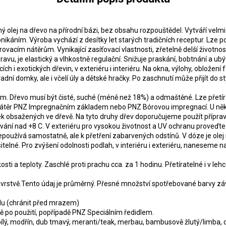
 olej na dřevo na přírodní bázi, bez obsahu rozpouštědel. Vytváří velmi 
ikáním. Výroba vychází z desítky let starých tradičních receptur. Lze po
vacím nátěrům. Vynikající zasíťovací vlastnosti, zřetelně delší životnos
u, je elastický a vlhkostně regulační. Snižuje praskání, bobtnání a ubý
h i exotických dřevin, v exteriéru i interiéru. Na okna, výlohy, obložení f
dní domky, ale i včelí úly a dětské hračky. Po zaschnutí může přijít do st
m. Dřevo musí být čisté, suché (méně než 18%) a odmaštěné. Lze přetírat
átěr PNZ Impregnačním základem nebo PNZ Bórovou impregnací. U někte
k obsažených ve dřevě. Na tyto druhy dřev doporučujeme použít příprave
ání nad +8 C. V exteriéru pro vysokou životnost a UV ochranu proveďte 2 
epoužívá samostatně, ale k přetření zabarvených odstínů. V dóze je ol
telné. Pro zvýšení odolnosti podlah, v interiéru i exteriéru, naneseme
osti a teploty. Zaschlé proti prachu cca. za 1 hodinu. Přetíratelné i v le
é vrstvě.Tento údaj je průměrný. Přesné množství spotřebované barvy záv
du (chránit před mrazem)
ě po použití, popřípadě PNZ Speciálním ředidlem.
lý, modřín, dub tmavý, meranti/teak, merbau, bambusově žlutý/limba, du