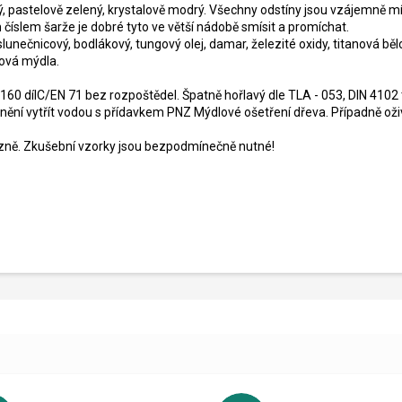
dý, pastelově zelený, krystalově modrý. Všechny odstíny jsou vzájemně mí
m číslem šarže je dobré tyto ve větší nádobě smísit a promíchat.
 slunečnicový, bodlákový, tungový olej, damar, železité oxidy, titanová b
ová mýdla.
3160 dílC/EN 71 bez rozpoštědel. Špatně hořlavý dle TLA - 053, DIN 410
inění vytřít vodou s přídavkem PNZ Mýdlové ošetření dřeva. Případně o
zně. Zkušební vzorky jsou bezpodmínečně nutné!