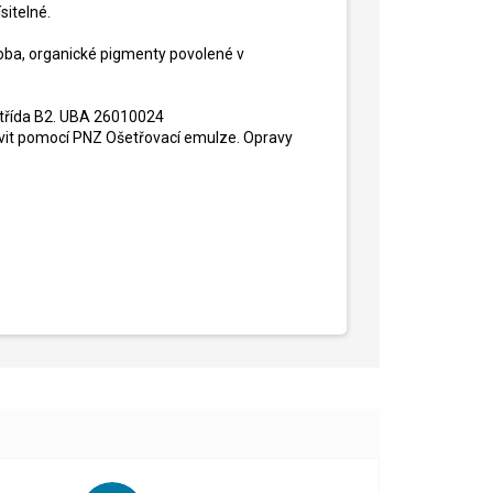
sitelné.
ěloba, organické pigmenty povolené v
2 třída B2. UBA 26010024
živit pomocí PNZ Ošetřovací emulze. Opravy