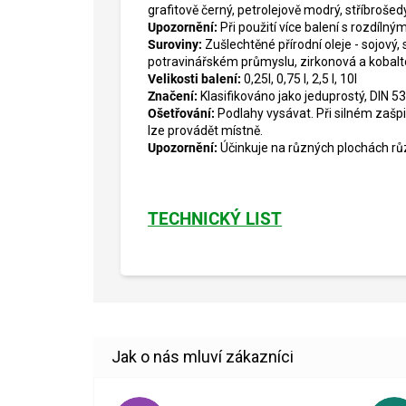
grafitově černý, petrolejově modrý, stříbroše
Upozornění:
Při použití více balení s rozdílný
Suroviny:
Zušlechtěné přírodní oleje - sojový,
potravinářském průmyslu, zirkonová a kobalt
Velikosti balení:
0,25l, 0,75 l, 2,5 l, 10l
Značení:
Klasifikováno jako jeduprostý, DIN 5
Ošetřování:
Podlahy vysávat. Při silném zašp
lze provádět místně.
Upozornění:
Účinkuje na různých plochách rů
TECHNICKÝ LIST