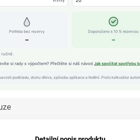
vrstvy
Potřeba bez rezervy
Doporučeno s 10 % rezervou
–
–
 ručně.
evíte si rady s výpočtem? Přečtěte si náš návod
Jak spočítat spotřebu b
avosti podkladu, druhu dřeva, způsobu aplikace a ředění. Proto kalkulátor auto
uze
Detailní popis produktu