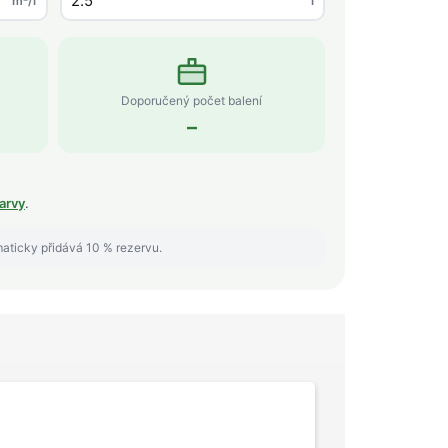
m²/l
l
Doporučený počet balení
–
arvy
.
maticky přidává 10 % rezervu.