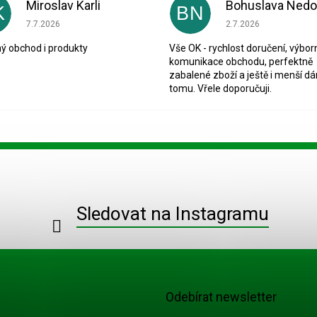
Miroslav Karli
K
BN
Hodnocení obchodu je 5 z 5 hvězdiček.
Hodnocení obchodu je
7.7.2026
2.7.2026
ý obchod i produkty
Vše OK - rychlost doručení, výbor
komunikace obchodu, perfektně
zabalené zboží a ještě i menší dá
tomu. Vřele doporučuji.
Sledovat na Instagramu
Odebírat newsletter