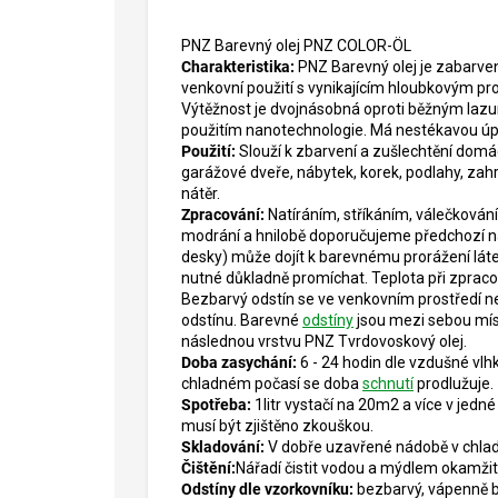
PNZ Barevný olej PNZ COLOR-ÖL
Charakteristika:
PNZ Barevný olej je zabarvený
venkovní použití s vynikajícím hloubkovým pron
Výtěžnost je dvojnásobná oproti běžným lazuro
použitím nanotechnologie. Má nestékavou úprav
Použití:
Slouží k zbarvení a zušlechtění domácíc
garážové dveře, nábytek, korek, podlahy, zahra
nátěr.
Zpracování:
Natíráním, stříkáním, válečkování
modrání a hnilobě doporučujeme předchozí n
desky) může dojít k barevnému prorážení láte
nutné důkladně promíchat. Teplota při zpracov
Bezbarvý odstín se ve venkovním prostředí n
odstínu. Barevné
odstíny
jsou mezi sebou mísi
následnou vrstvu PNZ Tvrdovoskový olej.
Doba zasychání:
6 - 24 hodin dle vzdušné vlhk
chladném počasí se doba
schnutí
prodlužuje.
Spotřeba:
1litr vystačí na 20m2 a více v jedn
musí být zjištěno zkouškou.
Skladování:
V dobře uzavřené nádobě v chla
Čištění:
Nářadí čistit vodou a mýdlem okamžit
Odstíny dle vzorkovníku:
bezbarvý, vápenně bí