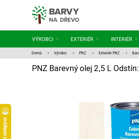
Přejít
na
obsah
VÝROBCI
EXTERIÉR
INTERIÉR
Domů
Výrobci
PNZ
Exteriér PNZ
Bar
PNZ Barevný olej 2,5 L Odstín