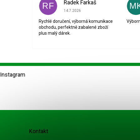
Radek Farkaš
RF
M
Hodnocení obchodu je 5 z 5 hvězdiček.
14.7.2026
Rychlé doručení, výborná komunikace
Výborn
obchodu, perfektně zabalené zboží
plus malý dárek.
Z
á
Instagram
p
a
t
í
Kontakt