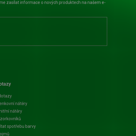
eme zasílat informace o nových produktech na našem e-
otazy
dotazy
enkovní nátěry
itřní nátěry
zorkovníků
ítat spotřebu barvy
pojmů