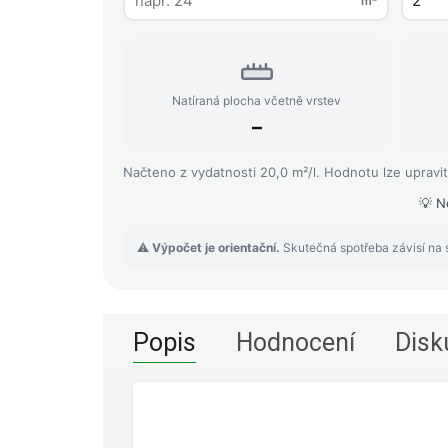
m²
Natíraná plocha včetně vrstev
–
Načteno z vydatnosti 20,0 m²/l. Hodnotu lze upravit
💡 N
⚠️
Výpočet je orientační.
Skutečná spotřeba závisí na s
Popis
Hodnocení
Disk