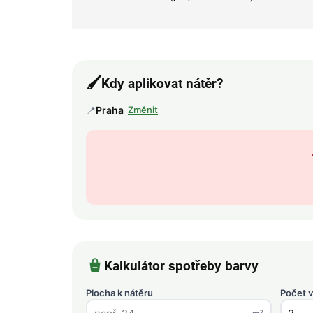
🖌️
Kdy aplikovat nátěr?
📍
Praha
Změnit
Kalkulátor spotřeby barvy
Plocha k nátěru
Počet v