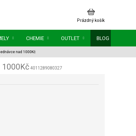
NÁKUPNÍ
KOŠÍK
Prázdný košík
MELY
CHEMIE
OUTLET
BLOG
bjednávce nad 1000Kč
d 1000Kč
4011289080327