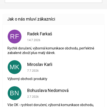
Radek Farkaš
RF
Hodnocení obchodu je 5 z 5 hvězdiček.
14.7.2026
Rychlé doručení, výborná komunikace obchodu, perfektně
zabalené zboží plus malý dárek.
Miroslav Karli
MK
Hodnocení obchodu je 5 z 5 hvězdiček.
7.7.2026
Výborný obchod i produkty
Bohuslava Nedomová
BN
Hodnocení obchodu je 5 z 5 hvězdiček.
2.7.2026
Vše OK - rychlost doručení, výborná komunikace obchodu,