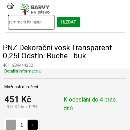
Přejít
na
NÁKUPNÍ
obsah
KOŠÍK
HLEDAT
PNZ Dekorační vosk Transparent
0,25l Odstín: Buche - buk
4011289444252
Detailní informace
Možnosti doručení
451 Kč
K odeslání do 4 prac.
373 Kč bez DPH
dnů
Měrná
cena: