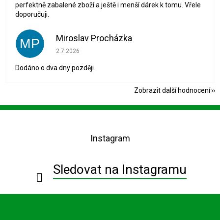
perfektně zabalené zboží a ještě i menší dárek k tomu. Vřele
doporučuji.
Miroslav Procházka
MP
Hodnocení obchodu je 1 z 5 hvězdiček.
2.7.2026
Dodáno o dva dny později.
Zobrazit další hodnocení
Z
á
p
Instagram
a
t
í
Sledovat na Instagramu