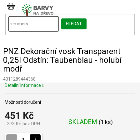
Přejít
na
NÁKUPNÍ
obsah
KOŠÍK
HLEDAT
PNZ Dekorační vosk Transparent
0,25l Odstín: Taubenblau - holubí
modř
4011289444368
Detailní informace
Možnosti doručení
451 Kč
SKLADEM
(
1 ks
)
373 Kč bez DPH
Měrná
cena: