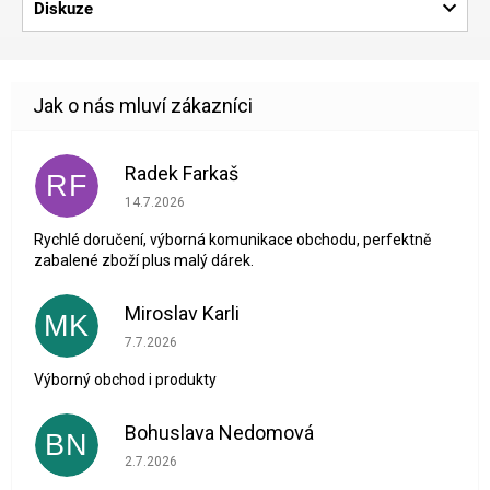
Diskuze
Radek Farkaš
RF
Hodnocení obchodu je 5 z 5 hvězdiček.
14.7.2026
Rychlé doručení, výborná komunikace obchodu, perfektně
zabalené zboží plus malý dárek.
Miroslav Karli
MK
Hodnocení obchodu je 5 z 5 hvězdiček.
7.7.2026
Výborný obchod i produkty
Bohuslava Nedomová
BN
Hodnocení obchodu je 5 z 5 hvězdiček.
2.7.2026