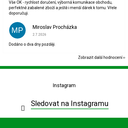
Vše OK - rychlost doručení, výborná komunikace obchodu,
perfektně zabalené zboží a ještě i menší dárek k tomu. Vřele
doporučuji.
Miroslav Procházka
MP
Hodnocení obchodu je 1 z 5 hvězdiček.
2.7.2026
Dodáno o dva dny později.
Zobrazit další hodnocení
Z
á
p
Instagram
a
t
í
Sledovat na Instagramu