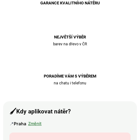
GARANCE KVALITNÍHO NÁTĚRU
NEJVĚTŠÍ VÝBĚR
barev na dřevo v ČR
PORADÍME VÁM S VÝBĚREM
na chatu i telefonu
🖌️
Kdy aplikovat nátěr?
📍
Praha
Změnit