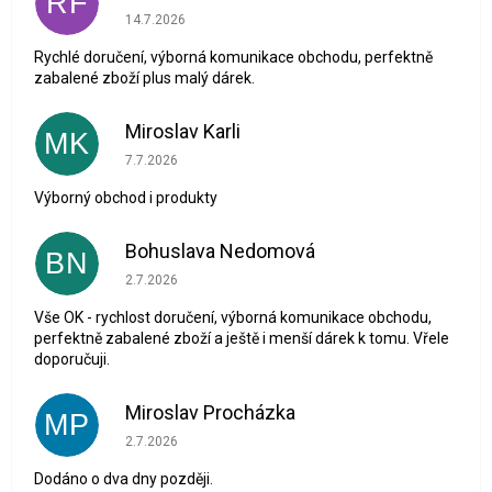
RF
Hodnocení obchodu je 5 z 5 hvězdiček.
14.7.2026
Rychlé doručení, výborná komunikace obchodu, perfektně
zabalené zboží plus malý dárek.
Miroslav Karli
MK
Hodnocení obchodu je 5 z 5 hvězdiček.
7.7.2026
Výborný obchod i produkty
Bohuslava Nedomová
BN
Hodnocení obchodu je 5 z 5 hvězdiček.
2.7.2026
Vše OK - rychlost doručení, výborná komunikace obchodu,
perfektně zabalené zboží a ještě i menší dárek k tomu. Vřele
doporučuji.
Miroslav Procházka
MP
Hodnocení obchodu je 1 z 5 hvězdiček.
2.7.2026
Dodáno o dva dny později.