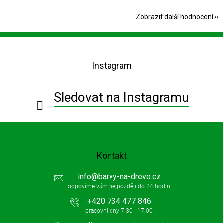
Zobrazit další hodnocení
Z
á
p
Instagram
a
t
í
Sledovat na Instagramu
Kontakt
info
@
barvy-na-drevo.cz
+420 734 477 846