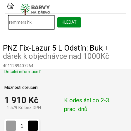
Přejít
na
NÁKUPNÍ
obsah
KOŠÍK
HLEDAT
PNZ Fix-Lazur 5 L Odstín: Buk
+
dárek k objednávce nad 1000Kč
4011289407264
Detailní informace
Možnosti doručení
1 910 Kč
K odeslání do 2-3.
1 579 Kč bez DPH
prac. dnů
Měrná
cena: