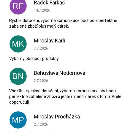
Radek Farkaš
RF
Hodnocení obchodu je 5 z 5 hvězdiček.
14.7.2026
Rychlé doručení, výborná komunikace obchodu, perfektně
zabalené zboží plus malý dárek.
Miroslav Karli
MK
Hodnocení obchodu je 5 z 5 hvězdiček.
7.7.2026
Výborný obchod i produkty
Bohuslava Nedomová
BN
Hodnocení obchodu je 5 z 5 hvězdiček.
2.7.2026
Vše OK - rychlost doručení, výborná komunikace obchodu,
perfektně zabalené zboží a ještě i menší dárek k tomu. Vřele
doporučuji.
Miroslav Procházka
MP
Hodnocení obchodu je 1 z 5 hvězdiček.
2.7.2026