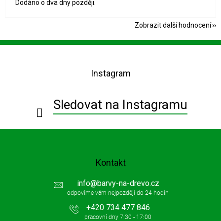
Dodáno o dva dny později.
Zobrazit další hodnocení
Z
á
p
Instagram
a
t
í
Sledovat na Instagramu
Kontakt
info
@
barvy-na-drevo.cz
+420 734 477 846