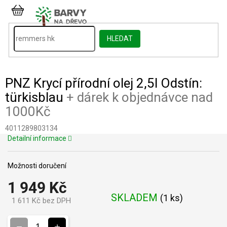
Přejít
na
NÁKUPNÍ
obsah
KOŠÍK
HLEDAT
PNZ Krycí přírodní olej 2,5l Odstín:
türkisblau
+ dárek k objednávce nad
1000Kč
4011289803134
Detailní informace
Možnosti doručení
1 949 Kč
SKLADEM
(
1 ks
)
1 611 Kč bez DPH
Měrná
cena: