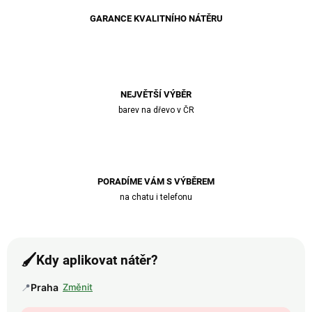
GARANCE KVALITNÍHO NÁTĚRU
NEJVĚTŠÍ VÝBĚR
barev na dřevo v ČR
PORADÍME VÁM S VÝBĚREM
na chatu i telefonu
🖌️
Kdy aplikovat nátěr?
📍
Praha
Změnit