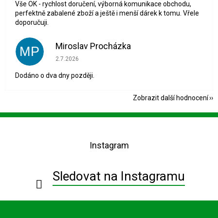
Vše OK - rychlost doručení, výborná komunikace obchodu,
perfektně zabalené zboží a ještě i menší dárek k tomu. Vřele
doporučuji.
Miroslav Procházka
MP
Hodnocení obchodu je 1 z 5 hvězdiček.
2.7.2026
Dodáno o dva dny později.
Zobrazit další hodnocení
Z
á
p
Instagram
a
t
í
Sledovat na Instagramu