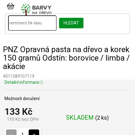
Přejít
na
NÁKUPNÍ
obsah
KOŠÍK
HLEDAT
PNZ Opravná pasta na dřevo a korek
150 gramů Odstín: borovice / limba /
akácie
4011289107119
Detailní informace
Možnosti doručení
133 Kč
SKLADEM
(
2 ks
)
110 Kč bez DPH
Měrná
cena: