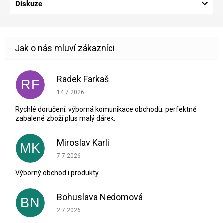
Diskuze
Radek Farkaš
RF
Hodnocení obchodu je 5 z 5 hvězdiček.
14.7.2026
Rychlé doručení, výborná komunikace obchodu, perfektně
zabalené zboží plus malý dárek.
Miroslav Karli
MK
Hodnocení obchodu je 5 z 5 hvězdiček.
7.7.2026
Výborný obchod i produkty
Bohuslava Nedomová
BN
Hodnocení obchodu je 5 z 5 hvězdiček.
2.7.2026