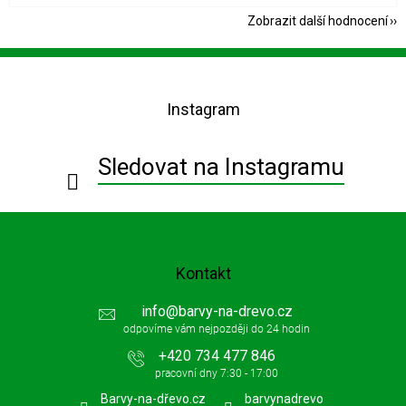
Zobrazit další hodnocení
Z
á
p
Instagram
a
t
í
Sledovat na Instagramu
Kontakt
info
@
barvy-na-drevo.cz
+420 734 477 846
Barvy-na-dřevo.cz
barvynadrevo