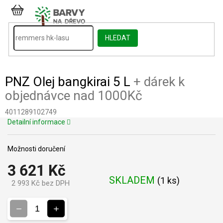
Přejít
na
NÁKUPNÍ
obsah
KOŠÍK
HLEDAT
PNZ Olej bangkirai 5 L
+ dárek k
objednávce nad 1000Kč
4011289102749
Detailní informace
Možnosti doručení
3 621 Kč
SKLADEM
(
1 ks
)
2 993 Kč bez DPH
Měrná
cena: