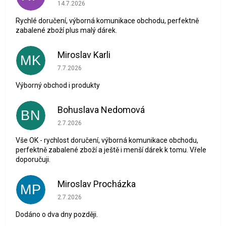
Hodnocení obchodu je 5 z 5 hvězdiček.
14.7.2026
Rychlé doručení, výborná komunikace obchodu, perfektně
zabalené zboží plus malý dárek.
Miroslav Karli
MK
Hodnocení obchodu je 5 z 5 hvězdiček.
7.7.2026
Výborný obchod i produkty
Bohuslava Nedomová
BN
Hodnocení obchodu je 5 z 5 hvězdiček.
2.7.2026
Vše OK - rychlost doručení, výborná komunikace obchodu,
perfektně zabalené zboží a ještě i menší dárek k tomu. Vřele
doporučuji.
Miroslav Procházka
MP
Hodnocení obchodu je 1 z 5 hvězdiček.
2.7.2026
Dodáno o dva dny později.