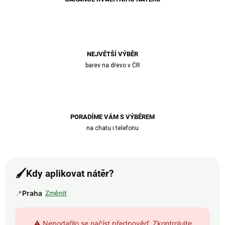
NEJVĚTŠÍ VÝBĚR
barev na dřevo v ČR
PORADÍME VÁM S VÝBĚREM
na chatu i telefonu
🖌️
Kdy aplikovat nátěr?
📍
Praha
Změnit
⚠️ Nepodařilo se načíst předpověď. Zkontrolujte