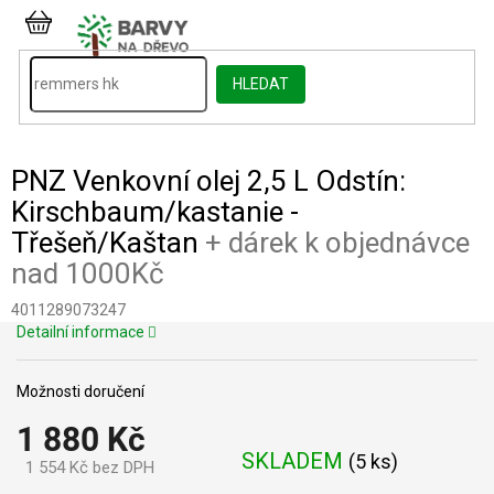
Přejít
na
NÁKUPNÍ
obsah
KOŠÍK
HLEDAT
PNZ Venkovní olej 2,5 L Odstín:
Kirschbaum/kastanie -
Třešeň/Kaštan
+ dárek k objednávce
nad 1000Kč
4011289073247
Detailní informace
Možnosti doručení
1 880 Kč
SKLADEM
(
5 ks
)
1 554 Kč bez DPH
Měrná