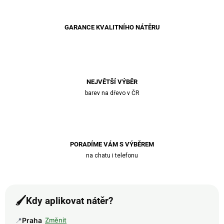
GARANCE KVALITNÍHO NÁTĚRU
NEJVĚTŠÍ VÝBĚR
barev na dřevo v ČR
PORADÍME VÁM S VÝBĚREM
na chatu i telefonu
🖌️
Kdy aplikovat nátěr?
📍
Praha
Změnit