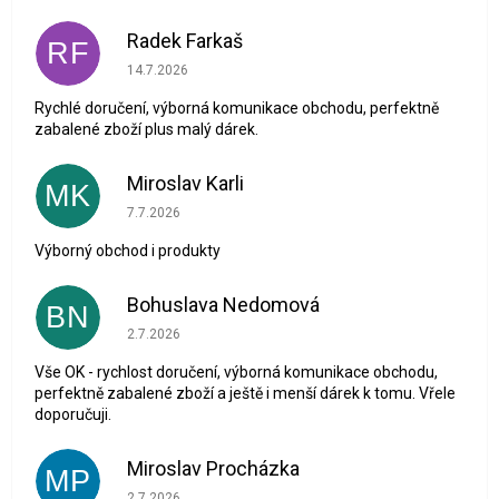
Radek Farkaš
RF
Hodnocení obchodu je 5 z 5 hvězdiček.
14.7.2026
Rychlé doručení, výborná komunikace obchodu, perfektně
zabalené zboží plus malý dárek.
Miroslav Karli
MK
Hodnocení obchodu je 5 z 5 hvězdiček.
7.7.2026
Výborný obchod i produkty
Bohuslava Nedomová
BN
Hodnocení obchodu je 5 z 5 hvězdiček.
2.7.2026
Vše OK - rychlost doručení, výborná komunikace obchodu,
perfektně zabalené zboží a ještě i menší dárek k tomu. Vřele
doporučuji.
Miroslav Procházka
MP
Hodnocení obchodu je 1 z 5 hvězdiček.
2.7.2026