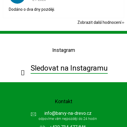
Dodáno o dva dny později.
Zobrazit další hodnocení
Z
á
p
Instagram
a
t
í
Sledovat na Instagramu
Kontakt
info
@
barvy-na-drevo.cz