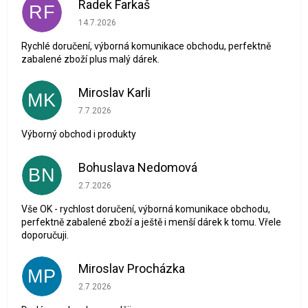
Radek Farkaš
RF
Hodnocení obchodu je 5 z 5 hvězdiček.
14.7.2026
Rychlé doručení, výborná komunikace obchodu, perfektně
zabalené zboží plus malý dárek.
Miroslav Karli
MK
Hodnocení obchodu je 5 z 5 hvězdiček.
7.7.2026
Výborný obchod i produkty
Bohuslava Nedomová
BN
Hodnocení obchodu je 5 z 5 hvězdiček.
2.7.2026
Vše OK - rychlost doručení, výborná komunikace obchodu,
perfektně zabalené zboží a ještě i menší dárek k tomu. Vřele
doporučuji.
Miroslav Procházka
MP
Hodnocení obchodu je 1 z 5 hvězdiček.
2.7.2026