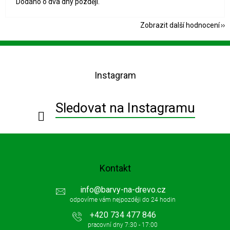
Dodáno o dva dny později.
Zobrazit další hodnocení
Z
á
p
Instagram
a
t
í
Sledovat na Instagramu
Kontakt
info
@
barvy-na-drevo.cz
+420 734 477 846