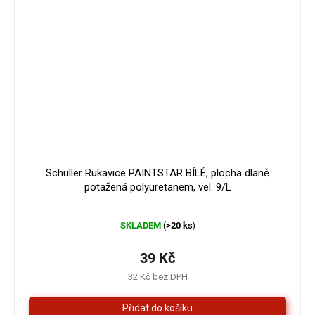
Schuller Rukavice PAINTSTAR BÍLÉ, plocha dlaně
potažená polyuretanem, vel. 9/L
Průměrné
SKLADEM
>20 ks
(
)
hodnocení
produktu
je
39 Kč
5,0
32 Kč bez DPH
z
5
hvězdiček.