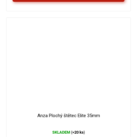
Anza Plochý štětec Elite 35mm
Průměrné
SKLADEM
>20 ks
(
)
hodnocení