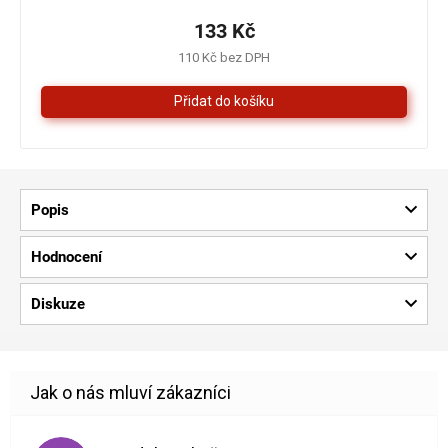
produktu
je
133 Kč
5,0
110 Kč bez DPH
z
5
hvězdiček.
Popis
Hodnocení
Diskuze