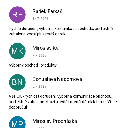
Radek Farkaš
RF
Hodnocení obchodu je 5 z 5 hvězdiček.
14.7.2026
Rychlé doručení, výborná komunikace obchodu, perfektně
zabalené zboží plus malý dárek.
Miroslav Karli
MK
Hodnocení obchodu je 5 z 5 hvězdiček.
7.7.2026
Výborný obchod i produkty
Bohuslava Nedomová
BN
Hodnocení obchodu je 5 z 5 hvězdiček.
2.7.2026
Vše OK - rychlost doručení, výborná komunikace obchodu,
perfektně zabalené zboží a ještě i menší dárek k tomu. Vřele
doporučuji.
Miroslav Procházka
MP
Hodnocení obchodu je 1 z 5 hvězdiček.