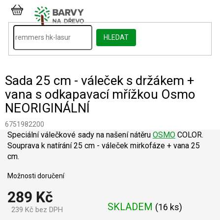
Přejít
na
NÁKUPNÍ
obsah
KOŠÍK
HLEDAT
Sada 25 cm - váleček s držákem +
vana s odkapavací mřížkou Osmo
NEORIGINÁLNÍ
6751982200
Speciální válečkové sady na našení nátěru
OSMO
COLOR.
Souprava k natírání 25 cm - váleček mirkofáze + vana 25
cm.
Možnosti doručení
289 Kč
SKLADEM
(
16 ks
)
239 Kč bez DPH
Měrná