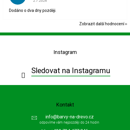
2.7.2026
Dodáno o dva dny později.
Zobrazit další hodnocení
Z
á
p
Instagram
a
t
í
Sledovat na Instagramu
Kontakt
info
@
barvy-na-drevo.cz