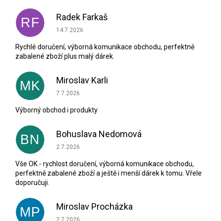
Radek Farkaš
RF
Hodnocení obchodu je 5 z 5 hvězdiček.
14.7.2026
Rychlé doručení, výborná komunikace obchodu, perfektně
zabalené zboží plus malý dárek.
Miroslav Karli
MK
Hodnocení obchodu je 5 z 5 hvězdiček.
7.7.2026
Výborný obchod i produkty
Bohuslava Nedomová
BN
Hodnocení obchodu je 5 z 5 hvězdiček.
2.7.2026
Vše OK - rychlost doručení, výborná komunikace obchodu,
perfektně zabalené zboží a ještě i menší dárek k tomu. Vřele
doporučuji.
Miroslav Procházka
MP
Hodnocení obchodu je 1 z 5 hvězdiček.
2.7.2026