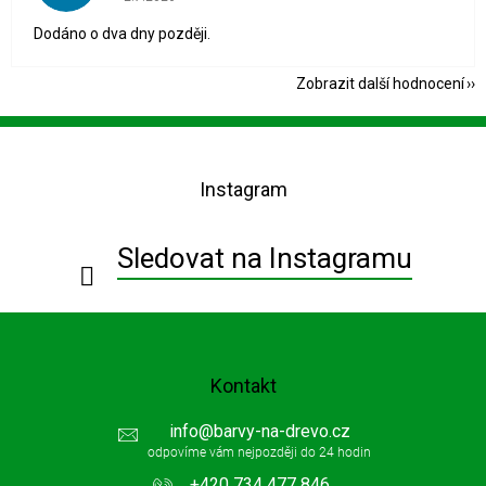
Dodáno o dva dny později.
Zobrazit další hodnocení
Z
á
p
Instagram
a
t
í
Sledovat na Instagramu
Kontakt
info
@
barvy-na-drevo.cz
+420 734 477 846