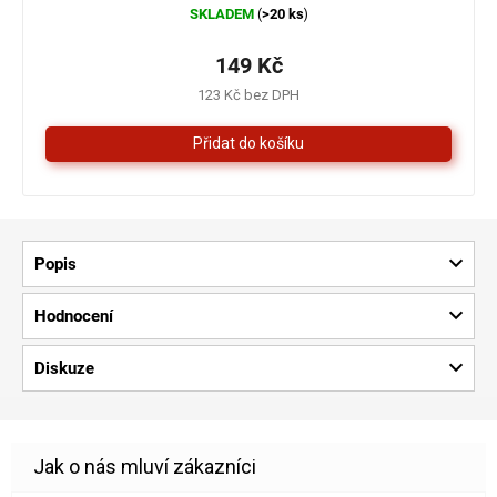
SKLADEM
>20 ks
(
)
hodnocení
produktu
je
149 Kč
4,3
123 Kč bez DPH
z
5
hvězdiček.
Popis
Hodnocení
Diskuze