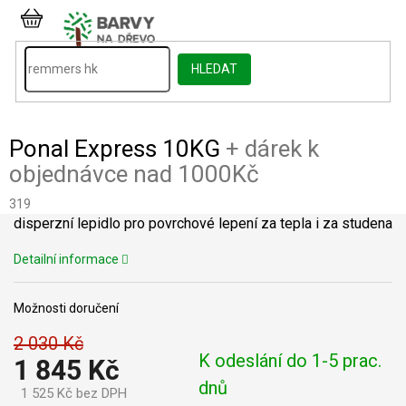
Přejít
na
NÁKUPNÍ
obsah
KOŠÍK
HLEDAT
Ponal Express 10KG
+ dárek k
objednávce nad 1000Kč
319
disperzní lepidlo pro povrchové lepení za tepla i za studena
Detailní informace
Možnosti doručení
2 030 Kč
K odeslání do 1-5 prac.
1 845 Kč
dnů
1 525 Kč bez DPH