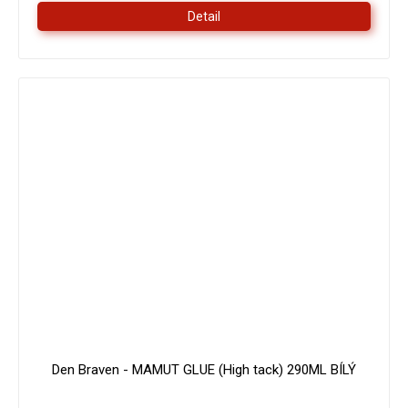
Detail
179 Kč
–16 %
Den Braven - MAMUT GLUE (High tack) 290ML BÍLÝ
Průměrné