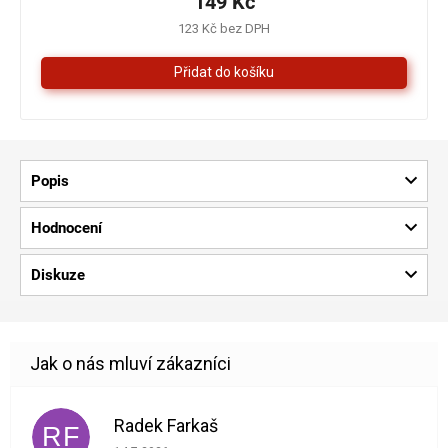
149 Kč
4,3
123 Kč bez DPH
z
5
hvězdiček.
Popis
Hodnocení
Diskuze
Radek Farkaš
RF
Hodnocení obchodu je 5 z 5 hvězdiček.