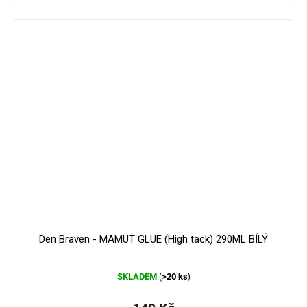
179 Kč
–16 %
Den Braven - MAMUT GLUE (High tack) 290ML BÍLÝ
Průměrné
SKLADEM
>20 ks
(
)
hodnocení
produktu
je