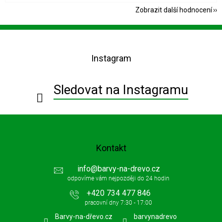
Zobrazit další hodnocení
Z
á
p
Instagram
a
t
í
Sledovat na Instagramu
Kontakt
info
@
barvy-na-drevo.cz
+420 734 477 846
Barvy-na-dřevo.cz
barvynadrevo