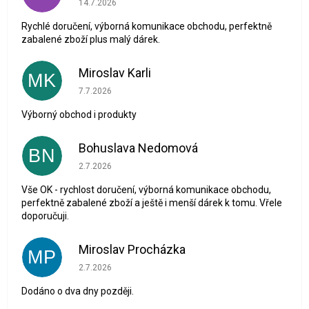
14.7.2026
Rychlé doručení, výborná komunikace obchodu, perfektně
zabalené zboží plus malý dárek.
Miroslav Karli
MK
Hodnocení obchodu je 5 z 5 hvězdiček.
7.7.2026
Výborný obchod i produkty
Bohuslava Nedomová
BN
Hodnocení obchodu je 5 z 5 hvězdiček.
2.7.2026
Vše OK - rychlost doručení, výborná komunikace obchodu,
perfektně zabalené zboží a ještě i menší dárek k tomu. Vřele
doporučuji.
Miroslav Procházka
MP
Hodnocení obchodu je 1 z 5 hvězdiček.
2.7.2026
Dodáno o dva dny později.