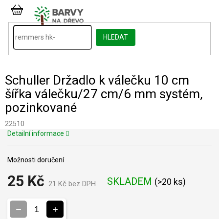
Přejít
na
NÁKUPNÍ
obsah
KOŠÍK
HLEDAT
Schuller Držadlo k válečku 10 cm
šířka válečku/27 cm/6 mm systém,
pozinkované
22510
Detailní informace
Možnosti doručení
25 Kč
SKLADEM
(
>20 ks
)
21 Kč bez DPH
Měrná
cena: