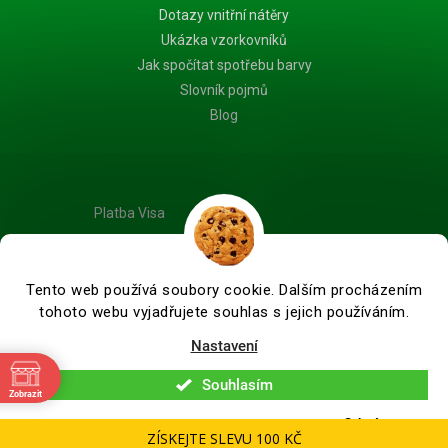
Dotazy vnitřní nátěry
Ukázka vzorkovníků
Jak spočítat spotřebu barvy
Slovník pojmů
Blog
Platba Visa
Tento web používá soubory cookie. Dalším procházením
tohoto webu vyjadřujete souhlas s jejich používáním.
Vytvořil Shoptet Premium
Nastavení
Souhlasím
Copyright 2026
Barvy na dřevo.cz - Specialista na nátěry dřeva
.
Zobrazit
Všechna práva vyhrazena.
Upravit nastavení cookies
Odmítnout
ZÍSKEJTE SLEVU 100 KČ