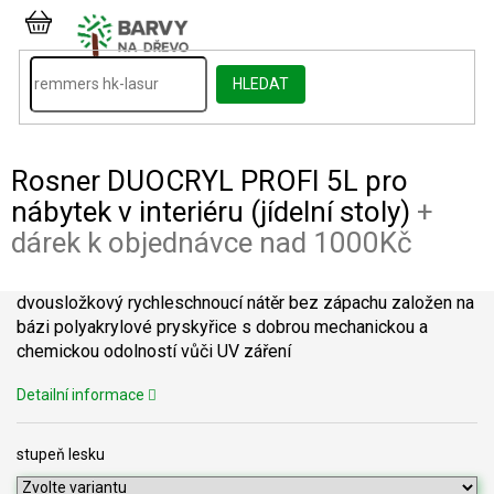
Přejít
na
NÁKUPNÍ
obsah
KOŠÍK
HLEDAT
Rosner DUOCRYL PROFI 5L pro
nábytek v interiéru (jídelní stoly)
+
dárek k objednávce nad 1000Kč
dvousložkový rychleschnoucí nátěr bez zápachu založen na
bázi polyakrylové pryskyřice s dobrou mechanickou a
chemickou odolností vůči UV záření
Detailní informace
stupeň lesku