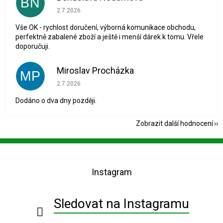
BN
Hodnocení obchodu je 5 z 5 hvězdiček.
2.7.2026
Vše OK - rychlost doručení, výborná komunikace obchodu,
perfektně zabalené zboží a ještě i menší dárek k tomu. Vřele
doporučuji.
Miroslav Procházka
MP
Hodnocení obchodu je 1 z 5 hvězdiček.
2.7.2026
Dodáno o dva dny později.
Zobrazit další hodnocení
Z
á
p
Instagram
a
t
í
Sledovat na Instagramu