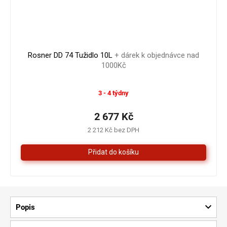
2 881 Kč
–7 %
Rosner DD 74 Tužidlo 10L
+ dárek k objednávce nad
1000Kč
Průměrné
3 - 4 týdny
hodnocení
produktu
je
2 677 Kč
5,0
2 212 Kč bez DPH
z
5
hvězdiček.
Popis