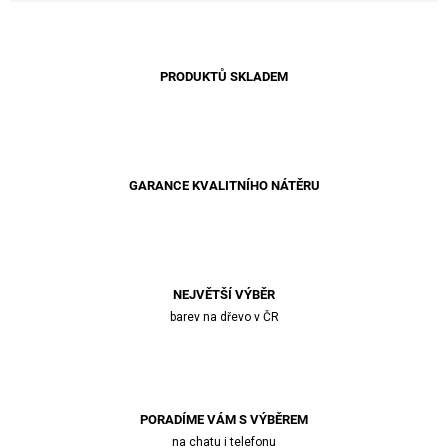
PRODUKTŮ SKLADEM
GARANCE KVALITNÍHO NÁTĚRU
NEJVĚTŠÍ VÝBĚR
barev na dřevo v ČR
PORADÍME VÁM S VÝBĚREM
na chatu i telefonu