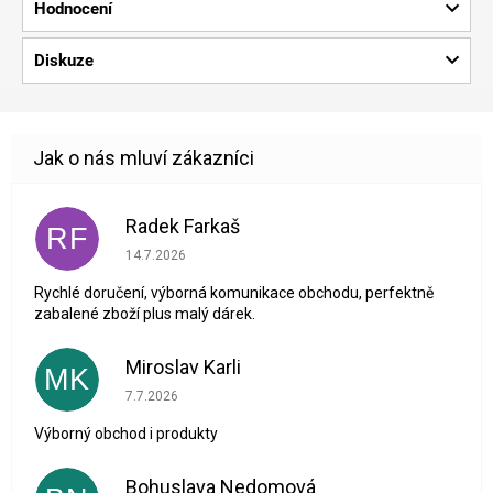
Hodnocení
Diskuze
Radek Farkaš
RF
Hodnocení obchodu je 5 z 5 hvězdiček.
14.7.2026
Rychlé doručení, výborná komunikace obchodu, perfektně
zabalené zboží plus malý dárek.
Miroslav Karli
MK
Hodnocení obchodu je 5 z 5 hvězdiček.
7.7.2026
Výborný obchod i produkty
Bohuslava Nedomová