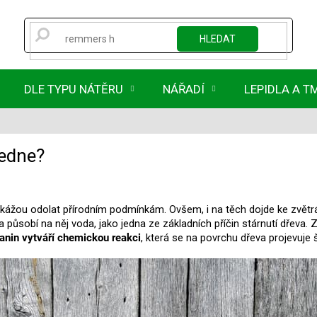
HLEDAT
DLE TYPU NÁTĚRU
NÁŘADÍ
LEPIDLA A T
šedne?
 dokážou odolat přírodním podmínkám. Ovšem, i na těch dojde ke zvětrá
 působí na něj voda, jako jedna ze základních příčin stárnutí dřeva. 
tanin vytváří chemickou reakci
, která se na povrchu dřeva projevuje