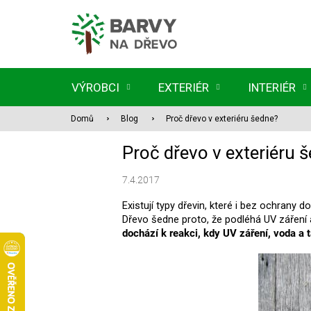
Přejít
na
obsah
VÝROBCI
EXTERIÉR
INTERIÉR
Domů
Blog
Proč dřevo v exteriéru šedne?
Proč dřevo v exteriéru 
7.4.2017
Existují typy dřevin, které i bez ochrany
Dřevo šedne proto, že podléhá UV záření a
dochází k reakci, kdy UV záření, voda a 