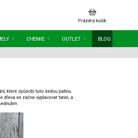
NÁKUPNÍ
KOŠÍK
Prázdný košík
MELY
CHEMIE
OUTLET
BLOG
ní, které způsobí tuto šedou patinu.
Ze dřeva se začne vyplavovat tanin, a
 šednutím.