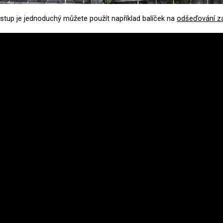
stup je jednoduchý můžete použít například balíček na
odšeďování z