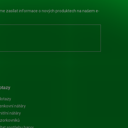
eme zasílat informace o nových produktech na našem e-
otazy
dotazy
enkovní nátěry
itřní nátěry
zorkovníků
ítat spotřebu barvy