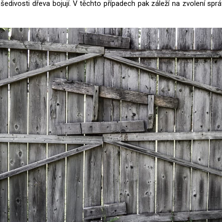
i šedivosti dřeva bojují. V těchto případech pak záleží na zvolení s