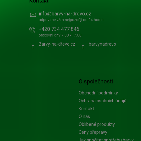
Kontakt
info
@
barvy-na-drevo.cz
+420 734 477 846
Barvy-na-dřevo.cz
barvynadrevo
O společnosti
Obchodní podmínky
Ochrana osobních údajů
Kontakt
O nás
Oblíbené produkty
Ceny přepravy
Jak spočítat spotřebu barvy