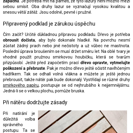
zápachu
. Je potřeba mít na paměti, že tyto lazury není možno mezi
sebou smísit. Oba druhy lazur se vyznačují vysokou kvalitou a
snesou větší zátěž. Jsou odolné, pevné i pružné.
Připravený podklad je zárukou úspěchu
Čím začít? Určitě důkladnou přípravou podkladu. Dřevo je potřeba
obrousit dočista
, aby bylo dokonale hladké. Na povrchu nesmí
zůstat žádný prach nebo jiné nečistoty a už vůbec ne mastnota.
Poslední úprava broušením se musí držet směru let. Na oblé tvary je
vhodné použít pružnou smirkovou houbičku, která se tvarům
přizpůsobí. Ještě před započetím prací
dřevo opravte, vytmelujte
poškození a přebruste
. Pak je možno dřevo ještě očistit navlhčeným
hadříkem. Tak se odhalí volná vlákna a můžete je ještě jednou
přebrousit, takže nátěr pak bude dokonalý. Vystřídají se různé druhy
smirkového papíru
, postupuje se od nejhrubšího k nejjemnějšímu.
Jedná-li se o velkou plochu, pomůže bruska.
Při nátěru dodržujte zásady
Při natírání je
důležitá volba
správného
postupu. Ta se