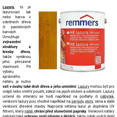
Lazura
, to je
lazurovací lak
nebo barva v
odstínech dřeva
či pastelových
barvách.
Umožňuje
zvýraznění
struktury a
kresby dřeva
,
takže vyniknou
jeho přirozené
vlastnosti. Při
výběru
správného
nátěru je nutno
vzít v úvahu také druh dřeva a jeho umístění
.
Lazury
mohou být pro
vnější nebo vnitřní použití, záleží na jejich složení a odolnosti. Lazury
určené do interiéru se hodí například na podlahy či
nábytek
,
venkovní lazury jsou vhodné například na
pergoly
,
ploty
, okna a další
venkovní dřevěné stavby. Naprostá většina lazur je doplněna UV
filtrem, který
nátěr
chrání před slunečními paprsky
. Venkovní nátěry
nabízejí také
ochranu proti plísním a škůdců
, takže nátěr vydrží delší