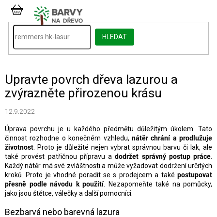
Přejít
na
NÁKUPNÍ
obsah
KOŠÍK
HLEDAT
Upravte povrch dřeva lazurou a
zvýrazněte přirozenou krásu
12.9.2022
Úprava povrchu je u každého předmětu důležitým úkolem. Tato
činnost rozhodne o konečném vzhledu,
nátěr chrání a prodlužuje
životnost
. Proto je důležité nejen vybrat správnou barvu či lak, ale
také provést patřičnou přípravu a
dodržet správný postup práce
.
Každý nátěr má své zvláštnosti a může vyžadovat dodržení určitých
kroků. Proto je vhodné poradit se s prodejcem a také
postupovat
přesně podle návodu k použití
. Nezapomeňte také na pomůcky,
jako jsou štětce, válečky a další pomocníci.
Bezbarvá nebo barevná lazura