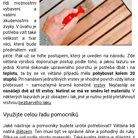
řídí možnostmi
vybavení a
vašimi
zkušenostmi a
zvyky. V úvahu je
potřeba vzít také
velikost a tvar
věci, která bude
předmětem vaší
péče. Pak už se řiďte postupem, který je uveden na návodu. Zde
většina výrobců doporučuje postup podle toho, a jakou lazuru se
jedná. Kromě dokonale upraveného povrchu je potřeba dbát i na
teplotu
, ta by se ve většině případů měla
pohybovat kolem 20
stupňů
. Při nanášení jednotlivých vrstev je vhodné povrch vždy lehce
přebrousit – samozřejmě kromě konečné
vrstvy
. Nejčastěji se
nanášejí dvě až tři vrstvy.
Natírat se má ve směru let materiálu
. V
některých lazurách je již obsažen i lak, jiné je nutno ještě přetáhnout
vrstvou
bezbarvého laku
.
Využijte celou řadu pomocníků
Jaké nástroje a pomocníky budete určitě potřebovat? Většina lidí
natírá
štětcem
. Ten musí být ve správné šířce a pohodlný do ruky.
Šířka se volí podle plochy materiálu. Také kvalita štětce je důležitá, z