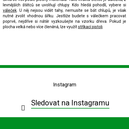
levnějších štětců se uvolňují chlupy. Kdo hledá pohodlí, vybere si
váleček
. U něj nejsou vidět tahy, nemusíte se bát chlupů, je však
nutné zvolit vhodnou šířku. Jestliže budete s válečkem pracovat
poprvé, nejdříve si nátěr vyzkoušejte na vzorku dřeva. Pokud je
plocha velká nebo více členěná, lze využít
stříkací pistoli
.
Z
á
p
Instagram
a
t
í
Sledovat na Instagramu