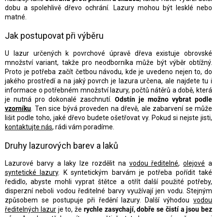
dobu a spolehlivě dřevo ochrání. Lazury mohou být lesklé nebo
matné.
Jak postupovat při výběru
U lazur určených k povrchové úpravě dřeva existuje obrovské
množství variant, takže pro neodborníka může být výběr obtížný.
Proto je potřeba začít četbou návodu, kde je uvedeno nejen to, do
jakého prostředí a na jaký povrch je lazura určena, ale najdete tu i
informace o potřebném množství lazury, počtů nátěrů a době, která
je nutná pro dokonalé zaschnutí.
Odstín je možno vybrat podle
vzorníku
. Ten sice bývá proveden na dřevě, ale zabarvení se může
lišit podle toho, jaké dřevo budete ošetřovat vy. Pokud si nejste jisti,
kontaktujte nás
, rádi vám poradíme.
Druhy lazurových barev a laků
Lazurové barvy a laky lze rozdělit na
vodou ředitelné
,
olejové
a
syntetické lazury
. K syntetickým barvám je potřeba pořídit také
ředidlo, abyste mohli vyprat štětce a otřít další použité potřeby,
disperzní neboli vodou ředitelné barvy využívají jen vodu. Stejným
způsobem se postupuje při ředění lazury. Další výhodou
vodou
ředitelných lazur
je to, že
rychle zasychají, dobře se čistí a jsou bez