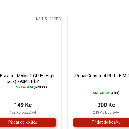
Kód:
51910BD
179 Kč
–16 %
 Braven - MAMUT GLUE (High
Ponal Construct PUR-LEIM 
tack) 290ML BÍLÝ
SKLADEM
>20 ks
(
)
Průměrné
SKLADEM
4 ks
(
)
hodnocení
produktu
149 Kč
300 Kč
je
4,3
123 Kč bez DPH
248 Kč bez DPH
z
5
hvězdiček.