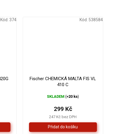
Kód:
374
Kód:
538584
330 Kč
–9 %
420G
Fischer CHEMICKÁ MALTA FIS VL
410 C
SKLADEM
>20 ks
(
)
299 Kč
247 Kč bez DPH