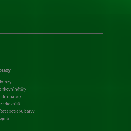
otazy
dotazy
enkovní nátěry
itřní nátěry
zorkovníků
ítat spotřebu barvy
pojmů