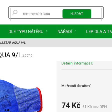
HLEDAT
DLE TYPU NÁTĚRU
NÁŘADÍ
LEPIDLA A T
 ALLSTAR AQUA 9/L
QUA 9/L
42732
Detailní informace
Možnosti doručení
74 Kč
61 Kč bez DPH
M