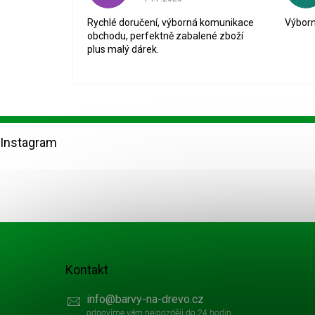
Rychlé doručení, výborná komunikace
Výborn
obchodu, perfektně zabalené zboží
plus malý dárek.
Z
á
Instagram
p
a
t
í
Kontakt
info
@
barvy-na-drevo.cz