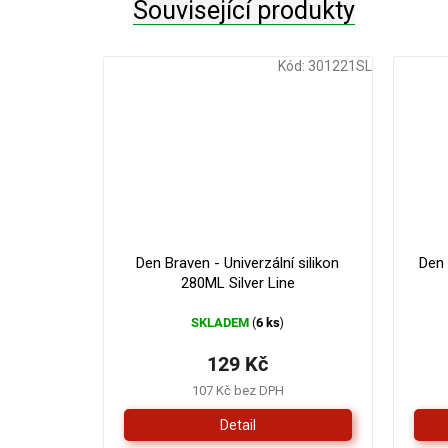
Související produkty
Kód:
301221SL
Den Braven - Univerzální silikon
Den
280ML Silver Line
SKLADEM
6 ks
(
)
129 Kč
107 Kč bez DPH
Detail