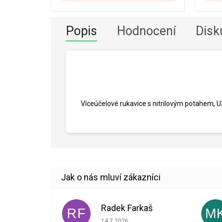
Popis
Hodnocení
Disk
Víceúčelové rukavice s nitrilovým potahem, U3
Radek Farkaš
RF
M
Hodnocení obchodu je 5 z 5 hvězdiček.
14.7.2026