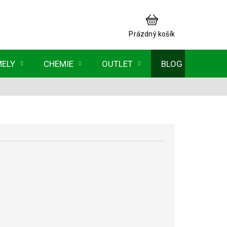
NÁKUPNÍ
KOŠÍK
Prázdný košík
MELY
CHEMIE
OUTLET
BLOG
ěrná