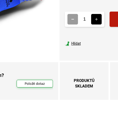
ce
Hlídat
m?
PRODUKTŮ
Položit dotaz
SKLADEM