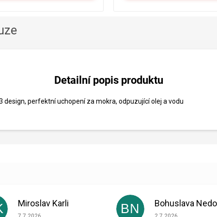
uze
Detailní popis produktu
 design, perfektní uchopení za mokra, odpuzující olej a vodu
Miroslav Karli
K
BN
Hodnocení obchodu je 5 z 5 hvězdiček.
Hodnocení obchodu je
7.7.2026
2.7.2026