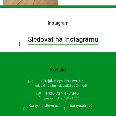
Z
á
p
Instagram
a
t
í
Sledovat na Instagramu
Kontakt
info
@
barvy-na-drevo.cz
+420 734 477 846
Barvy-na-dřevo.cz
barvynadrevo