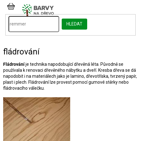
Přejít
na
NÁKUPNÍ
obsah
KOŠÍK
HLEDAT
fládrování
Fládrování
je technika napodobující dřevěná léta. Původně se
používala k renovaci dřevěného nábytku a dveří. Kresba dřeva se dá
napodobit i na materiálech jako je lamino, dřevotříska, tvrzený papír,
plast i plech. Fládrování lze provest pomocí gumové stěrky nebo
fládrovacího válečku.