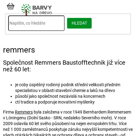
Přejít
na
NÁKUPNÍ
obsah
KOŠÍK
HLEDAT
remmers
Společnost Remmers Baustofftechnik již více
než 60 let:
je coby úspěšný rodinný podnik střední velikosti předním
specialistou v oblasti stavební chemie a laků na dřevo
působí jako společnost nezávislá na koncernech
ctí tradice a podporuje inovativní myšlenky
Firma
Remmers
byla založena v roce 1949 Bernhardem Remmersem
v Löningenu (Dolní Sasko - SRN, nedaleko Severního moře). V roce
2009 oslavila 60 let svého působení na nejen evropském trhu. Více
než 1 000 zaměstnanců poskytuje záruku nejvyšší kompetentnosti ve
všech otázkách týkajících se ochrany dřeva a ochrany staveb - od