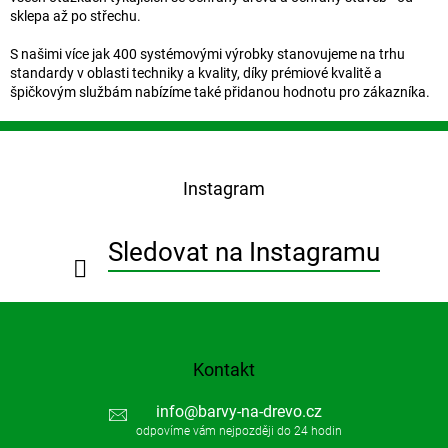
sklepa až po střechu.
S našimi více jak 400 systémovými výrobky stanovujeme na trhu
standardy v oblasti techniky a kvality, díky prémiové kvalitě a
špičkovým službám nabízíme také přidanou hodnotu pro zákazníka.
Z
á
p
Instagram
a
t
í
Sledovat na Instagramu
Kontakt
info
@
barvy-na-drevo.cz