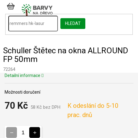
Přejít
na
NÁKUPNÍ
obsah
KOŠÍK
HLEDAT
Schuller Štětec na okna ALLROUND
FP 50mm
72264
Detailní informace
Možnosti doručení
70 Kč
K odeslání do 5-10
58 Kč bez DPH
Měrná
prac. dnů
cena: