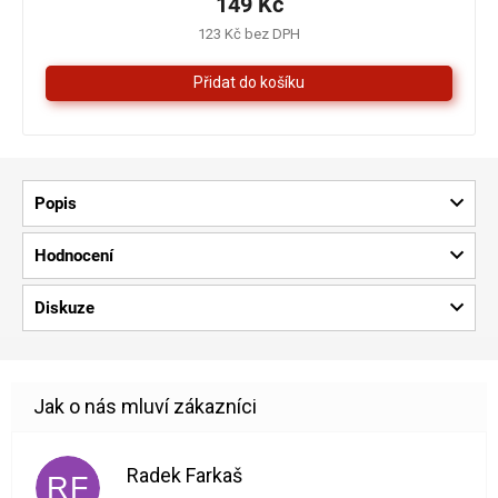
149 Kč
4,3
123 Kč bez DPH
z
5
hvězdiček.
Popis
Hodnocení
Diskuze
Radek Farkaš
RF