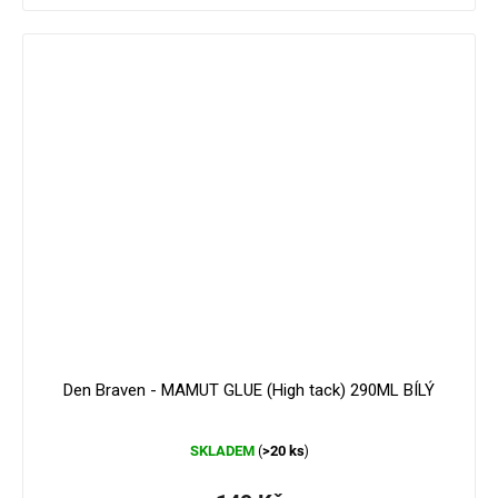
179 Kč
–16 %
Den Braven - MAMUT GLUE (High tack) 290ML BÍLÝ
Průměrné
SKLADEM
>20 ks
(
)
hodnocení
produktu
je