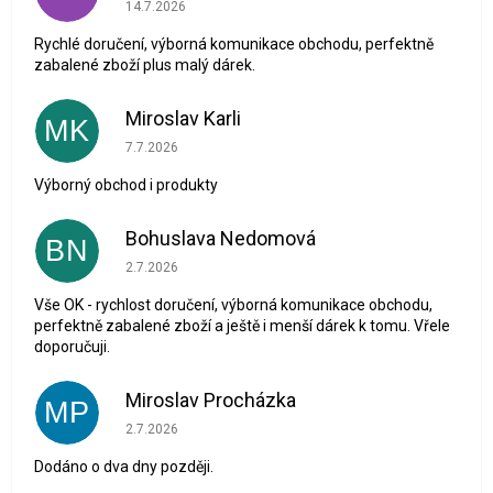
Hodnocení obchodu je 5 z 5 hvězdiček.
14.7.2026
Rychlé doručení, výborná komunikace obchodu, perfektně
zabalené zboží plus malý dárek.
Miroslav Karli
MK
Hodnocení obchodu je 5 z 5 hvězdiček.
7.7.2026
Výborný obchod i produkty
Bohuslava Nedomová
BN
Hodnocení obchodu je 5 z 5 hvězdiček.
2.7.2026
Vše OK - rychlost doručení, výborná komunikace obchodu,
perfektně zabalené zboží a ještě i menší dárek k tomu. Vřele
doporučuji.
Miroslav Procházka
MP
Hodnocení obchodu je 1 z 5 hvězdiček.
2.7.2026
Dodáno o dva dny později.