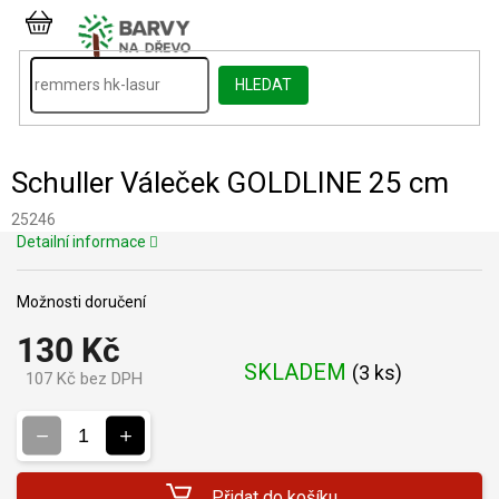
Přejít
na
NÁKUPNÍ
obsah
KOŠÍK
HLEDAT
Schuller Váleček GOLDLINE 25 cm
25246
Detailní informace
Možnosti doručení
130 Kč
SKLADEM
(
3 ks
)
107 Kč bez DPH
Měrná
cena:
Přidat do košíku