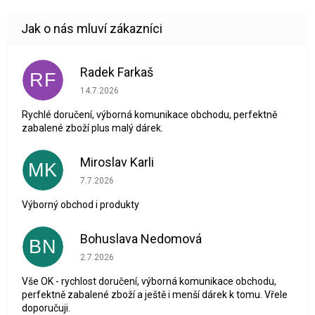
Radek Farkaš
RF
Hodnocení obchodu je 5 z 5 hvězdiček.
14.7.2026
Rychlé doručení, výborná komunikace obchodu, perfektně
zabalené zboží plus malý dárek.
Miroslav Karli
MK
Hodnocení obchodu je 5 z 5 hvězdiček.
7.7.2026
Výborný obchod i produkty
Bohuslava Nedomová
BN
Hodnocení obchodu je 5 z 5 hvězdiček.
2.7.2026
Vše OK - rychlost doručení, výborná komunikace obchodu,
perfektně zabalené zboží a ještě i menší dárek k tomu. Vřele
doporučuji.