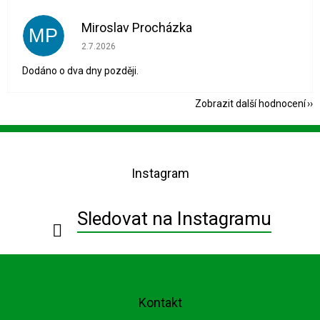
Miroslav Procházka
MP
Hodnocení obchodu je 1 z 5 hvězdiček.
2.7.2026
Dodáno o dva dny později.
Zobrazit další hodnocení
Z
á
p
Instagram
a
t
í
Sledovat na Instagramu
Kontakt