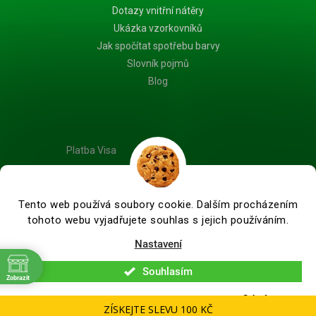
Dotazy vnitřní nátěry
Ukázka vzorkovníků
Jak spočítat spotřebu barvy
Slovník pojmů
Blog
Platba Visa
Tento web používá soubory cookie. Dalším procházením
tohoto webu vyjadřujete souhlas s jejich používáním.
Vytvořil Shoptet Premium
Nastavení
Souhlasím
Copyright 2026
Barvy na dřevo.cz - Specialista na nátěry dřeva
.
Zobrazit
Všechna práva vyhrazena.
Upravit nastavení cookies
Odmítnout
ZÍSKEJTE SLEVU 100 KČ