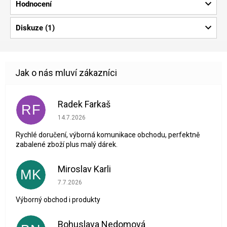
Hodnocení
Diskuze (1)
Radek Farkaš
RF
Hodnocení obchodu je 5 z 5 hvězdiček.
14.7.2026
Rychlé doručení, výborná komunikace obchodu, perfektně
zabalené zboží plus malý dárek.
Miroslav Karli
MK
Hodnocení obchodu je 5 z 5 hvězdiček.
7.7.2026
Výborný obchod i produkty
Bohuslava Nedomová