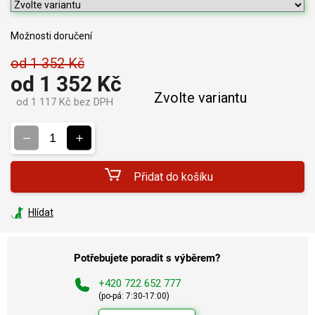
Možnosti doručení
od 1 352 Kč
od
1 352 Kč
Zvolte variantu
od
1 117 Kč
bez DPH
Měrná
cena:
Přidat do košíku
Hlídat
Potřebujete poradit s výběrem?
+420 722 652 777
(po-pá: 7:30-17:00)