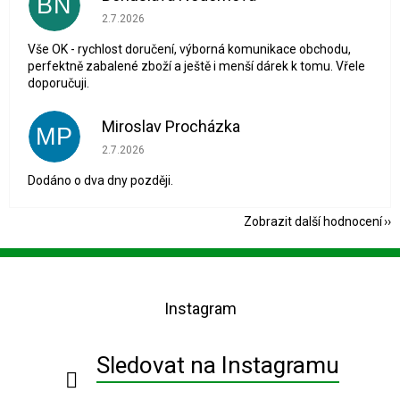
BN
Hodnocení obchodu je 5 z 5 hvězdiček.
2.7.2026
Vše OK - rychlost doručení, výborná komunikace obchodu,
perfektně zabalené zboží a ještě i menší dárek k tomu. Vřele
doporučuji.
Miroslav Procházka
MP
Hodnocení obchodu je 1 z 5 hvězdiček.
2.7.2026
Dodáno o dva dny později.
Zobrazit další hodnocení
Z
á
p
Instagram
a
t
í
Sledovat na Instagramu