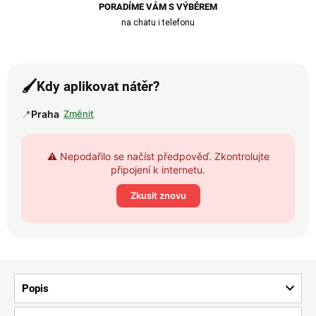
PORADÍME VÁM S VÝBĚREM
na chatu i telefonu
🖌️
Kdy aplikovat nátěr?
📍
Praha
Změnit
⚠️ Nepodařilo se načíst předpověď. Zkontrolujte
připojení k internetu.
Zkusit znovu
Popis