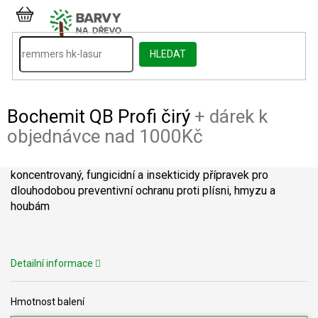
Přejít
na
NÁKUPNÍ
obsah
KOŠÍK
HLEDAT
Bochemit QB Profi čirý
+ dárek k
objednávce nad 1000Kč
koncentrovaný, fungicidní a insekticidy přípravek pro
dlouhodobou preventivní ochranu proti plísni, hmyzu a
houbám
Detailní informace
Hmotnost balení