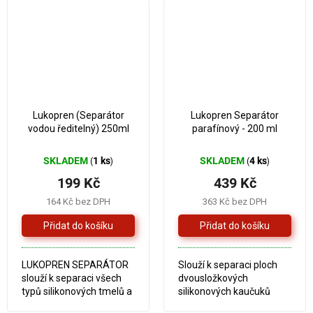
N 6681. LUKOPREN N
převážně v defektoskopii
8100 a N 8200 mají svůj
a elektro-
nezaměnitelný...
technice. Transparentní
odstín...
Lukopren (Separátor
Lukopren Separátor
vodou ředitelný) 250ml
parafínový - 200 ml
SKLADEM
1 ks
SKLADEM
4 ks
(
)
(
)
199 Kč
439 Kč
164 Kč bez DPH
363 Kč bez DPH
LUKOPREN SEPARÁTOR
Slouží k separaci ploch
slouží k separaci všech
dvousložkových
typů silikonových tmelů a
silikonových kaučuků
kaučuků LUKOPREN od
LUKOPREN N (styk