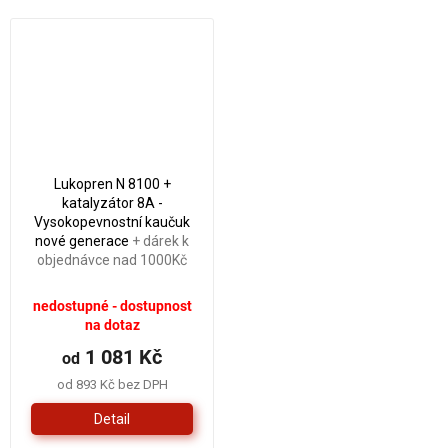
povrchů skla, smaltu,
kaučuk - kaučuk) při
pozink. plechu, oceli,
výrobì dvou a vícedílných
hliníku, dřeva, PVC,
forem, ke vzájemné
polykarbonátů,...
separaci HTV (za tepla...
Lukopren N 8100 +
katalyzátor 8A -
Vysokopevnostní kaučuk
nové generace
+ dárek k
objednávce nad 1000Kč
nedostupné - dostupnost
na dotaz
1 081 Kč
od
od 893 Kč bez DPH
Detail