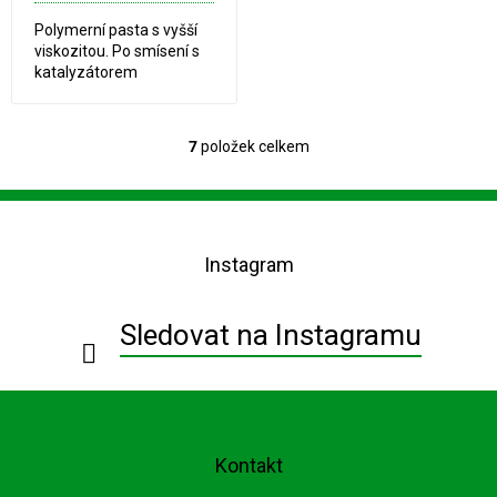
Polymerní pasta s vyšší
viskozitou. Po smísení s
katalyzátorem
vulkanizuje na měkčí
silikonovou pryž s
nejvyšší pružností a
7
položek celkem
O
strukturní pevností
v
z Lukoprenů...
l
Z
á
á
d
p
a
Instagram
a
c
t
í
í
p
Sledovat na Instagramu
r
v
k
y
v
ý
Kontakt
p
i