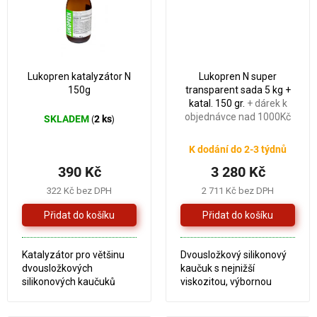
Lukopren katalyzátor N
Lukopren N super
150g
transparent sada 5 kg +
katal. 150 gr.
+ dárek k
objednávce nad 1000Kč
SKLADEM
2 ks
(
)
K dodání do 2-3 týdnů
390 Kč
3 280 Kč
322 Kč bez DPH
2 711 Kč bez DPH
Katalyzátor pro většinu
Dvousložkový silikonový
dvousložkových
kaučuk s nejnižší
silikonových kaučuků
viskozitou, výbornou
Lukopren N 1522, N 1725,
zatékavostí a věrností
N Super, N 5221, N 5541 a
otisků. Využívá se