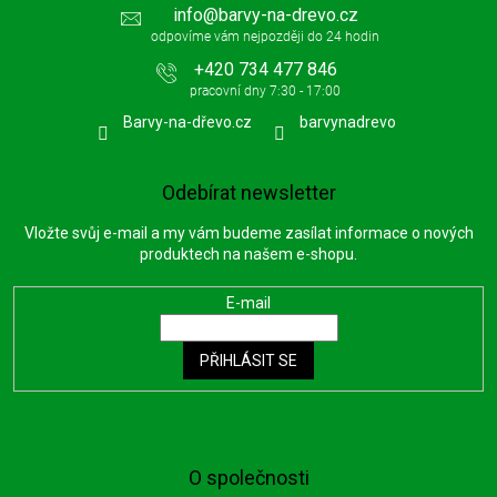
info
@
barvy-na-drevo.cz
s
u
+420 734 477 846
Barvy-na-dřevo.cz
barvynadrevo
Odebírat newsletter
Vložte svůj e-mail a my vám budeme zasílat informace o nových
produktech na našem e-shopu.
E-mail
PŘIHLÁSIT SE
O společnosti