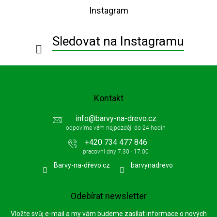
p
Instagram
a
t
í
Sledovat na Instagramu
Kontakt
info
@
barvy-na-drevo.cz
+420 734 477 846
Barvy-na-dřevo.cz
barvynadrevo
Odebírat newsletter
Vložte svůj e-mail a my vám budeme zasílat informace o nových