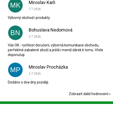
Miroslav Karli
MK
Hodnocení obchodu je 5 z 5 hvězdiček.
7.7.2026
Výborný obchod i produkty
Bohuslava Nedomová
BN
Hodnocení obchodu je 5 z 5 hvězdiček.
2.7.2026
Vše OK - rychlost doručení, výborná komunikace obchodu,
perfektně zabalené zboží a ještě i menší dárek k tomu. Vřele
doporučuji.
Miroslav Procházka
MP
Hodnocení obchodu je 1 z 5 hvězdiček.
2.7.2026
Dodáno o dva dny později.
Zobrazit další hodnocení
Z
á