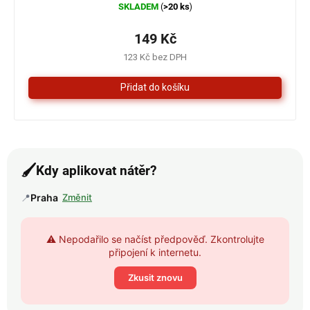
SKLADEM
>20 ks
(
)
hodnocení
produktu
je
149 Kč
4,3
123 Kč bez DPH
z
5
hvězdiček.
🖌️
Kdy aplikovat nátěr?
📍
Praha
Změnit
⚠️ Nepodařilo se načíst předpověď. Zkontrolujte
připojení k internetu.
Zkusit znovu