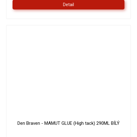
Detail
179 Kč
–16 %
Den Braven - MAMUT GLUE (High tack) 290ML BÍLÝ
Průměrné