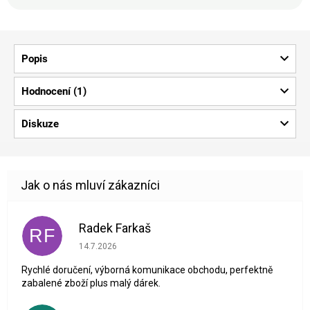
Popis
Hodnocení (1)
Diskuze
Radek Farkaš
RF
Hodnocení obchodu je 5 z 5 hvězdiček.
14.7.2026
Rychlé doručení, výborná komunikace obchodu, perfektně
zabalené zboží plus malý dárek.