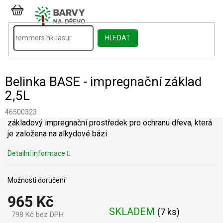
Přejít
na
NÁKUPNÍ
obsah
KOŠÍK
HLEDAT
Belinka BASE - impregnační základ
2,5L
46500323
základový impregnační prostředek pro ochranu dřeva, která
je založena na alkydové bázi
Detailní informace
Možnosti doručení
965 Kč
SKLADEM
(
7 ks
)
798 Kč bez DPH