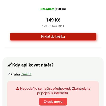
Průměrné
SKLADEM
>20 ks
(
)
hodnocení
produktu
je
149 Kč
4,3
123 Kč bez DPH
z
5
hvězdiček.
🖌️
Kdy aplikovat nátěr?
📍
Praha
Změnit
⚠️ Nepodařilo se načíst předpověď. Zkontrolujte
připojení k internetu.
Zkusit znovu