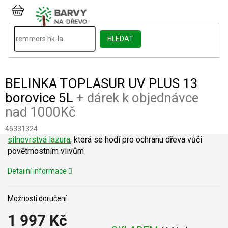
Přejít
na
NÁKUPNÍ
obsah
KOŠÍK
HLEDAT
BELINKA TOPLASUR UV PLUS 13
borovice 5L
+ dárek k objednávce
nad 1000Kč
46331324
silnovrstvá lazura
, která se hodí pro ochranu dřeva vůči
povětrnostním vlivům
Detailní informace
Možnosti doručení
1 997 Kč