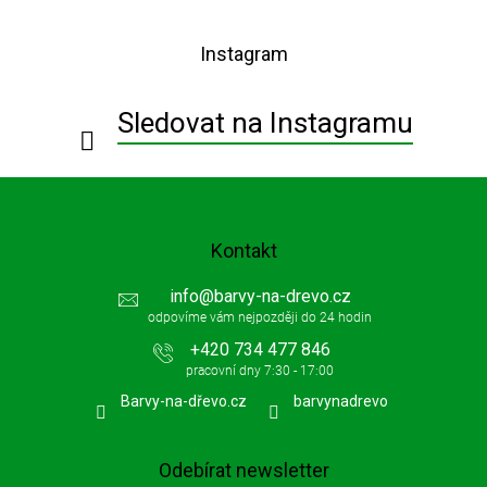
á
p
Instagram
a
t
í
Sledovat na Instagramu
Kontakt
info
@
barvy-na-drevo.cz
+420 734 477 846
Barvy-na-dřevo.cz
barvynadrevo
Odebírat newsletter