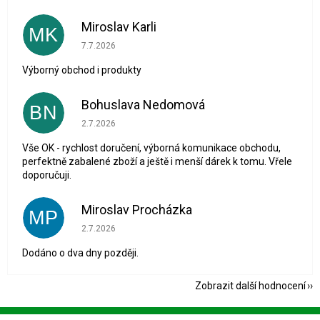
Miroslav Karli
MK
Hodnocení obchodu je 5 z 5 hvězdiček.
7.7.2026
Výborný obchod i produkty
Bohuslava Nedomová
BN
Hodnocení obchodu je 5 z 5 hvězdiček.
2.7.2026
Vše OK - rychlost doručení, výborná komunikace obchodu,
perfektně zabalené zboží a ještě i menší dárek k tomu. Vřele
doporučuji.
Miroslav Procházka
MP
Hodnocení obchodu je 1 z 5 hvězdiček.
2.7.2026
Dodáno o dva dny později.
Zobrazit další hodnocení
Z