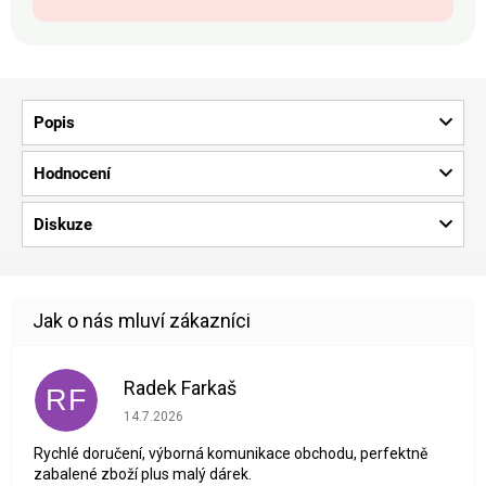
Popis
Hodnocení
Diskuze
Radek Farkaš
RF
Hodnocení obchodu je 5 z 5 hvězdiček.
14.7.2026
Rychlé doručení, výborná komunikace obchodu, perfektně
zabalené zboží plus malý dárek.