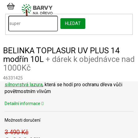
Přejít
na
NÁKUPNÍ
obsah
KOŠÍK
HLEDAT
BELINKA TOPLASUR UV PLUS 14
modřín 10L
+ dárek k objednávce nad
1000Kč
46331425
silnovrstvá lazura
, která se hodí pro ochranu dřeva vůči
povětrnostním vlivům
Detailní informace
Možnosti doručení
3 490 Kč