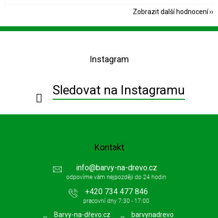
Zobrazit další hodnocení
Z
á
p
Instagram
a
t
í
Sledovat na Instagramu
Kontakt
info
@
barvy-na-drevo.cz
+420 734 477 846
Barvy-na-dřevo.cz
barvynadrevo