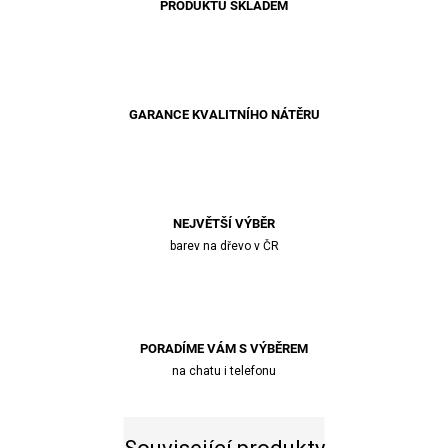
PRODUKTŮ SKLADEM
GARANCE KVALITNÍHO NÁTĚRU
NEJVĚTŠÍ VÝBĚR
barev na dřevo v ČR
PORADÍME VÁM S VÝBĚREM
na chatu i telefonu