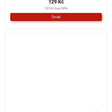
129 Kč
107 Kč bez DPH
Detail
179 Kč
–16 %