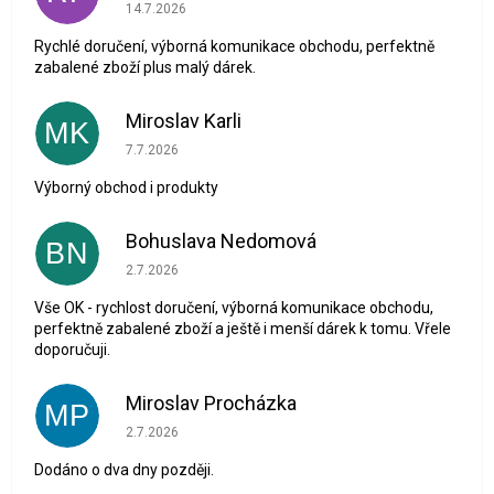
Hodnocení obchodu je 5 z 5 hvězdiček.
14.7.2026
Rychlé doručení, výborná komunikace obchodu, perfektně
zabalené zboží plus malý dárek.
Miroslav Karli
MK
Hodnocení obchodu je 5 z 5 hvězdiček.
7.7.2026
Výborný obchod i produkty
Bohuslava Nedomová
BN
Hodnocení obchodu je 5 z 5 hvězdiček.
2.7.2026
Vše OK - rychlost doručení, výborná komunikace obchodu,
perfektně zabalené zboží a ještě i menší dárek k tomu. Vřele
doporučuji.
Miroslav Procházka
MP
Hodnocení obchodu je 1 z 5 hvězdiček.
2.7.2026
Dodáno o dva dny později.