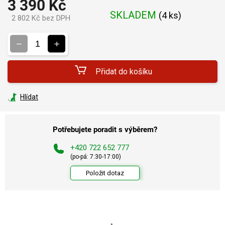
3 390 Kč
SKLADEM
(
4 ks
)
2 802 Kč bez DPH
Měrná
cena:
Přidat do košíku
Hlídat
Potřebujete poradit s výběrem?
+420 722 652 777
(po-pá: 7:30-17:00)
Položit dotaz