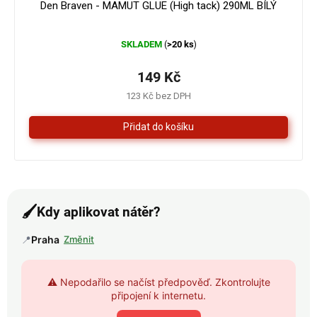
Den Braven - MAMUT GLUE (High tack) 290ML BÍLÝ
Průměrné
SKLADEM
>20 ks
(
)
hodnocení
produktu
je
149 Kč
4,3
123 Kč bez DPH
z
5
hvězdiček.
🖌️
Kdy aplikovat nátěr?
📍
Praha
Změnit
⚠️ Nepodařilo se načíst předpověď. Zkontrolujte
připojení k internetu.