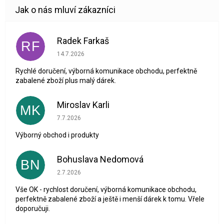
Radek Farkaš
RF
Hodnocení obchodu je 5 z 5 hvězdiček.
14.7.2026
Rychlé doručení, výborná komunikace obchodu, perfektně
zabalené zboží plus malý dárek.
Miroslav Karli
MK
Hodnocení obchodu je 5 z 5 hvězdiček.
7.7.2026
Výborný obchod i produkty
Bohuslava Nedomová
BN
Hodnocení obchodu je 5 z 5 hvězdiček.
2.7.2026
Vše OK - rychlost doručení, výborná komunikace obchodu,
perfektně zabalené zboží a ještě i menší dárek k tomu. Vřele
doporučuji.