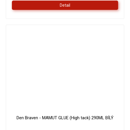
Detail
179 Kč
–16 %
Den Braven - MAMUT GLUE (High tack) 290ML BÍLÝ
Průměrné