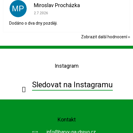
Miroslav Procházka
MP
Hodnocení obchodu je 1 z 5 hvězdiček.
2.7.2026
Dodáno o dva dny později.
Zobrazit další hodnocení
Z
á
p
Instagram
a
t
í
Sledovat na Instagramu
Kontakt
info
@
barvy-na-drevo.cz