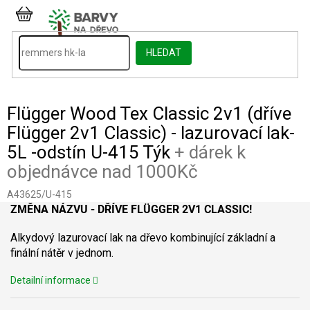
Přejít
na
NÁKUPNÍ
obsah
KOŠÍK
HLEDAT
Flügger Wood Tex Classic 2v1 (dříve
Flügger 2v1 Classic) - lazurovací lak-
5L -odstín U-415 Týk
+ dárek k
objednávce nad 1000Kč
A43625/U-415
ZMĚNA NÁZVU - DŘÍVE FLÜGGER 2V1 CLASSIC!
Alkydový lazurovací lak na dřevo kombinující základní a
finální nátěr v jednom.
Detailní informace