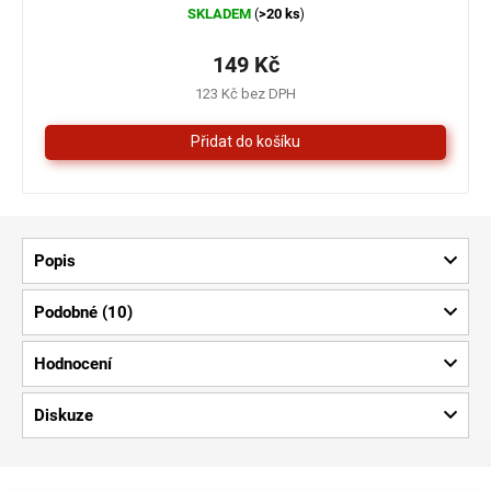
SKLADEM
>20 ks
(
)
hodnocení
produktu
je
149 Kč
4,3
123 Kč bez DPH
z
5
hvězdiček.
Popis
Podobné (10)
Hodnocení
Diskuze