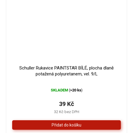
Schuller Rukavice PAINTSTAR BÍLÉ, plocha dlaně
potažená polyuretanem, vel. 9/L
Průměrné
SKLADEM
>20 ks
(
)
hodnocení
produktu
je
39 Kč
5,0
32 Kč bez DPH
z
5
hvězdiček.