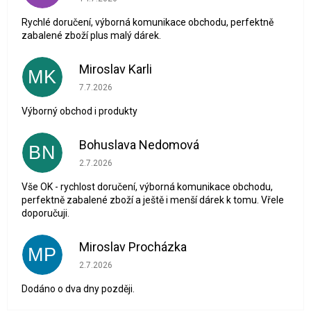
Rychlé doručení, výborná komunikace obchodu, perfektně
zabalené zboží plus malý dárek.
Miroslav Karli
MK
Hodnocení obchodu je 5 z 5 hvězdiček.
7.7.2026
Výborný obchod i produkty
Bohuslava Nedomová
BN
Hodnocení obchodu je 5 z 5 hvězdiček.
2.7.2026
Vše OK - rychlost doručení, výborná komunikace obchodu,
perfektně zabalené zboží a ještě i menší dárek k tomu. Vřele
doporučuji.
Miroslav Procházka
MP
Hodnocení obchodu je 1 z 5 hvězdiček.
2.7.2026
Dodáno o dva dny později.