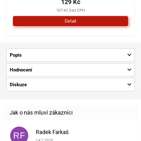
129 Kč
107 Kč bez DPH
Detail
Popis
Hodnocení
Diskuze
Radek Farkaš
RF
Hodnocení obchodu je 5 z 5 hvězdiček.
14.7.2026