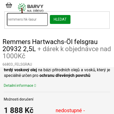
Přejít
na
NÁKUPNÍ
obsah
KOŠÍK
HLEDAT
Remmers Hartwachs-Öl felsgrau
20932 2,5L
+ dárek k objednávce nad
1000Kč
66803_FELSGRAU
tvrdý voskový olej
na bázi přírodních olejů a vosků, který je
speciálně určen pro
ochranu dřevěných povrchů
Detailní informace
Možnosti doručení
1 888 Kč
nedostupné -