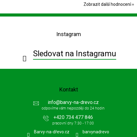
Zobrazit další hodnocení
Z
á
p
Instagram
a
t
í
Sledovat na Instagramu
Kontakt
info
@
barvy-na-drevo.cz
+420 734 477 846
Barvy-na-dřevo.cz
barvynadrevo