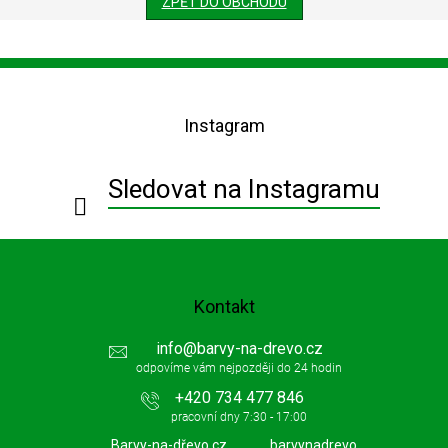
ZPĚT DO OBCHODU
Z
á
p
Instagram
a
t
í
Sledovat na Instagramu
Kontakt
info
@
barvy-na-drevo.cz
+420 734 477 846
Barvy-na-dřevo.cz
barvynadrevo