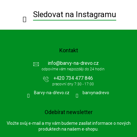
t
í
Sledovat na Instagramu
Kontakt
info
@
barvy-na-drevo.cz
+420 734 477 846
Barvy-na-dřevo.cz
barvynadrevo
Odebírat newsletter
Vložte svůj e-mail a my vám budeme zasílat informace o nových
produktech na našem e-shopu.