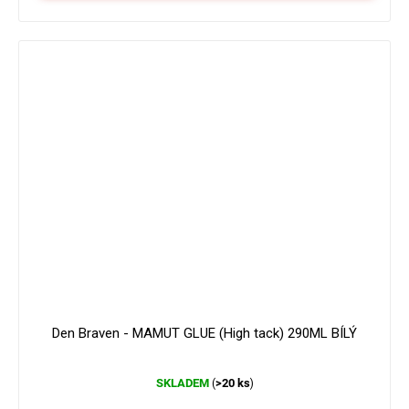
179 Kč
–16 %
Den Braven - MAMUT GLUE (High tack) 290ML BÍLÝ
Průměrné
SKLADEM
>20 ks
(
)
hodnocení
produktu