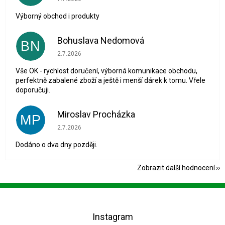
Výborný obchod i produkty
Bohuslava Nedomová
BN
Hodnocení obchodu je 5 z 5 hvězdiček.
2.7.2026
Vše OK - rychlost doručení, výborná komunikace obchodu,
perfektně zabalené zboží a ještě i menší dárek k tomu. Vřele
doporučuji.
Miroslav Procházka
MP
Hodnocení obchodu je 1 z 5 hvězdiček.
2.7.2026
Dodáno o dva dny později.
Zobrazit další hodnocení
Z
á
p
Instagram
a