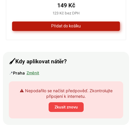
je
149 Kč
4,3
123 Kč bez DPH
z
5
hvězdiček.
🖌️
Kdy aplikovat nátěr?
📍
Praha
Změnit
⚠️ Nepodařilo se načíst předpověď. Zkontrolujte
připojení k internetu.
Zkusit znovu