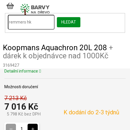
Přejít
na
NÁKUPNÍ
obsah
KOŠÍK
HLEDAT
Koopmans Aquachron 20L 208
+
dárek k objednávce nad 1000Kč
3169427
Detailní informace
Možnosti doručení
7 213 Kč
7 016 Kč
K dodání do 2-3 týdnů
5 798 Kč bez DPH
Měrná
cena: