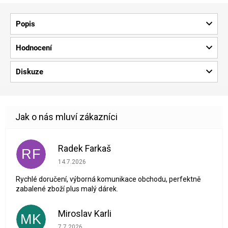
Popis
Hodnocení
Diskuze
Radek Farkaš
RF
Hodnocení obchodu je 5 z 5 hvězdiček.
14.7.2026
Rychlé doručení, výborná komunikace obchodu, perfektně
zabalené zboží plus malý dárek.
Miroslav Karli
MK
Hodnocení obchodu je 5 z 5 hvězdiček.
7.7.2026