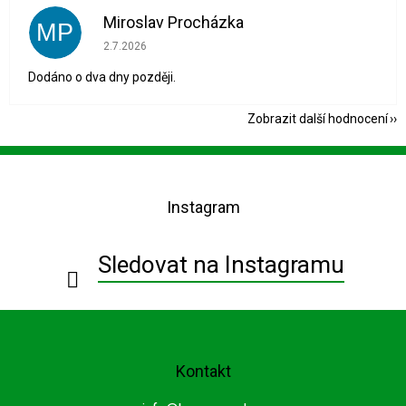
Miroslav Procházka
MP
Hodnocení obchodu je 1 z 5 hvězdiček.
2.7.2026
Dodáno o dva dny později.
Zobrazit další hodnocení
Z
á
p
Instagram
a
t
í
Sledovat na Instagramu
Kontakt