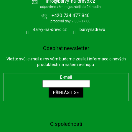
info
@
barvy-na-drevo.cz
+420 734 477 846
Barvy-na-dřevo.cz
barvynadrevo
Odebírat newsletter
Vložte svůj e-mail a my vám budeme zasílat informace o nových
produktech na našem e-shopu.
E-mail
PŘIHLÁSIT SE
O společnosti