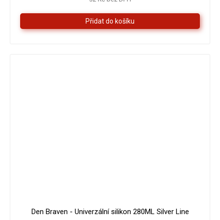
z
5
hvězdiček.
Den Braven - Univerzální silikon 280ML Silver Line