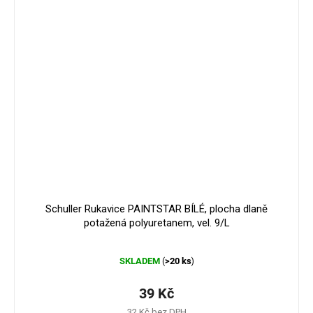
Schuller Rukavice PAINTSTAR BÍLÉ, plocha dlaně
potažená polyuretanem, vel. 9/L
Průměrné
SKLADEM
>20 ks
(
)
hodnocení
produktu
je
39 Kč
5,0
32 Kč bez DPH