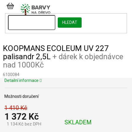
Přejít
na
NÁKUPNÍ
obsah
KOŠÍK
HLEDAT
KOOPMANS ECOLEUM UV 227
palisandr 2,5L
+ dárek k objednávce
nad 1000Kč
6100084
Detailní informace
Možnosti doručení
1 410 Kč
1 372 Kč
SKLADEM
1 134 Kč bez DPH
Měrná