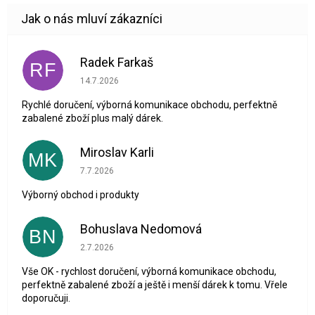
Radek Farkaš
RF
Hodnocení obchodu je 5 z 5 hvězdiček.
14.7.2026
Rychlé doručení, výborná komunikace obchodu, perfektně
zabalené zboží plus malý dárek.
Miroslav Karli
MK
Hodnocení obchodu je 5 z 5 hvězdiček.
7.7.2026
Výborný obchod i produkty
Bohuslava Nedomová
BN
Hodnocení obchodu je 5 z 5 hvězdiček.
2.7.2026
Vše OK - rychlost doručení, výborná komunikace obchodu,
perfektně zabalené zboží a ještě i menší dárek k tomu. Vřele
doporučuji.