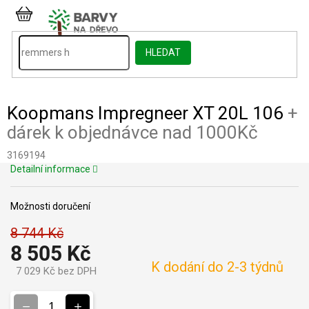
Přejít
na
NÁKUPNÍ
obsah
KOŠÍK
HLEDAT
Koopmans Impregneer XT 20L 106
+
dárek k objednávce nad 1000Kč
3169194
Detailní informace
Možnosti doručení
8 744 Kč
8 505 Kč
K dodání do 2-3 týdnů
7 029 Kč bez DPH
Měrná
cena: