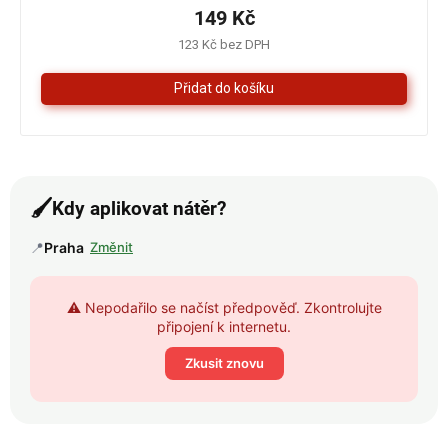
je
149 Kč
4,3
123 Kč bez DPH
z
5
hvězdiček.
🖌️
Kdy aplikovat nátěr?
📍
Praha
Změnit
⚠️ Nepodařilo se načíst předpověď. Zkontrolujte
připojení k internetu.
Zkusit znovu