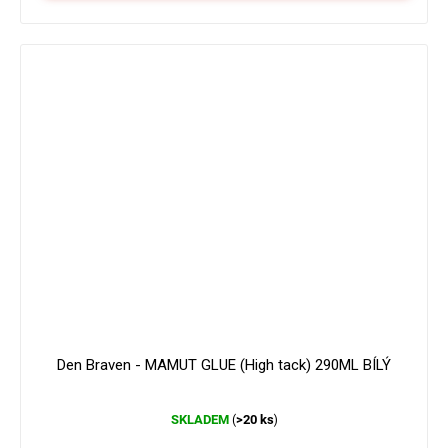
179 Kč
–16 %
Den Braven - MAMUT GLUE (High tack) 290ML BÍLÝ
Průměrné
SKLADEM
>20 ks
(
)
hodnocení
produktu