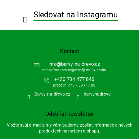
t
í
Sledovat na Instagramu
Kontakt
info
@
barvy-na-drevo.cz
+420 734 477 846
Barvy-na-dřevo.cz
barvynadrevo
Odebírat newsletter
Vložte svůj e-mail a my vám budeme zasílat informace o nových
produktech na našem e-shopu.