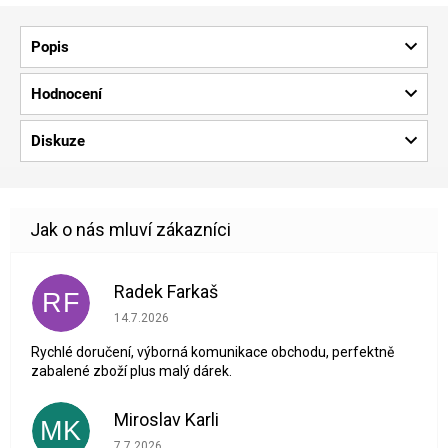
Popis
Hodnocení
Diskuze
Radek Farkaš
RF
Hodnocení obchodu je 5 z 5 hvězdiček.
14.7.2026
Rychlé doručení, výborná komunikace obchodu, perfektně
zabalené zboží plus malý dárek.
Miroslav Karli
MK
Hodnocení obchodu je 5 z 5 hvězdiček.
7.7.2026