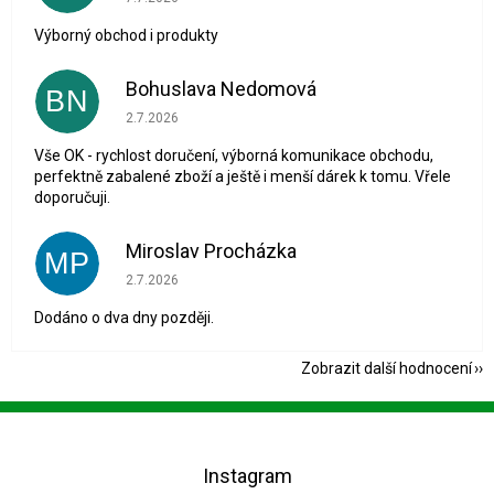
Výborný obchod i produkty
Bohuslava Nedomová
BN
Hodnocení obchodu je 5 z 5 hvězdiček.
2.7.2026
Vše OK - rychlost doručení, výborná komunikace obchodu,
perfektně zabalené zboží a ještě i menší dárek k tomu. Vřele
doporučuji.
Miroslav Procházka
MP
Hodnocení obchodu je 1 z 5 hvězdiček.
2.7.2026
Dodáno o dva dny později.
Zobrazit další hodnocení
Z
á
p
Instagram
a