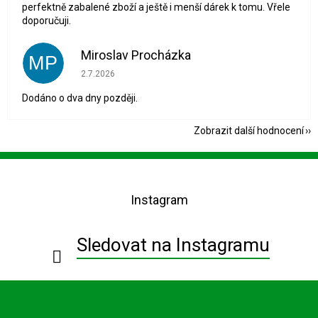
perfektně zabalené zboží a ještě i menší dárek k tomu. Vřele
doporučuji.
Miroslav Procházka
MP
Hodnocení obchodu je 1 z 5 hvězdiček.
2.7.2026
Dodáno o dva dny později.
Zobrazit další hodnocení
Z
á
p
Instagram
a
t
í
Sledovat na Instagramu