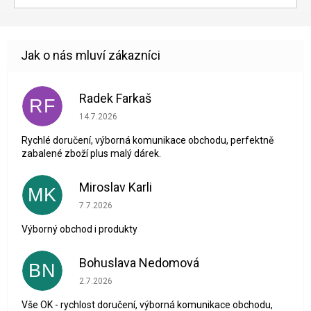
Radek Farkaš
RF
Hodnocení obchodu je 5 z 5 hvězdiček.
14.7.2026
Rychlé doručení, výborná komunikace obchodu, perfektně
zabalené zboží plus malý dárek.
Miroslav Karli
MK
Hodnocení obchodu je 5 z 5 hvězdiček.
7.7.2026
Výborný obchod i produkty
Bohuslava Nedomová
BN
Hodnocení obchodu je 5 z 5 hvězdiček.
2.7.2026
Vše OK - rychlost doručení, výborná komunikace obchodu,