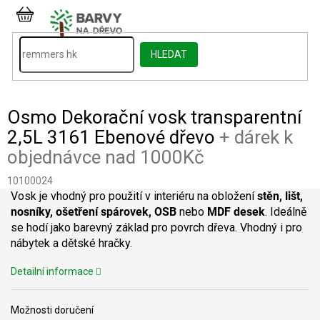
Přejít
na
NÁKUPNÍ
obsah
KOŠÍK
HLEDAT
Osmo Dekorační vosk transparentní
2,5L 3161 Ebenové dřevo
+ dárek k
objednávce nad 1000Kč
10100024
Vosk je vhodný pro použití v interiéru na obložení
stěn, lišt,
nosníky, ošetření spárovek, OSB
nebo
MDF desek
. Ideálně
se hodí jako barevný základ pro povrch dřeva. Vhodný i pro
nábytek a dětské hračky.
Detailní informace
Možnosti doručení