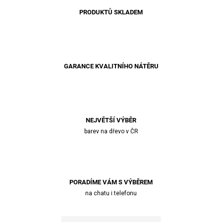
PRODUKTŮ SKLADEM
GARANCE KVALITNÍHO NÁTĚRU
NEJVĚTŠÍ VÝBĚR
barev na dřevo v ČR
PORADÍME VÁM S VÝBĚREM
na chatu i telefonu