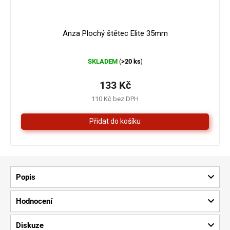
Anza Plochý štětec Elite 35mm
Průměrné
SKLADEM
>20 ks
(
)
hodnocení
produktu
je
133 Kč
5,0
110 Kč bez DPH
z
5
hvězdiček.
Popis
Hodnocení
Diskuze